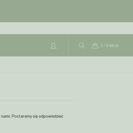
0
/
0.00
zł
 z nami. Postaramy się odpowiedzieć