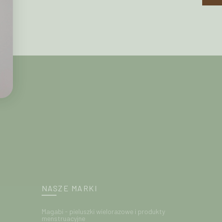
NASZE MARKI
Magabi - pieluszki wielorazowe i produkty
menstruacyjne