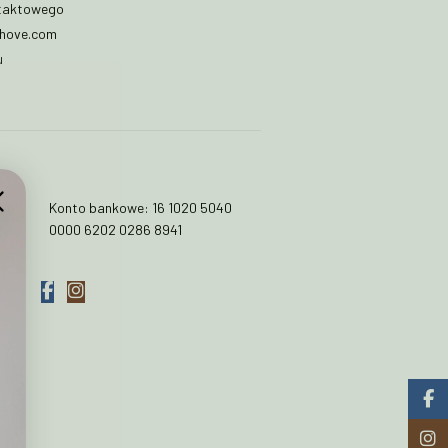
ntaktowego
shove.com
u
om
Konto bankowe: 16 1020 5040
0000 6202 0286 8941
Faceb
Insta