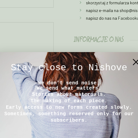
skorzystaj z formularza ko
napisz e-maila na shop@ni
napisz do nas na
Facebook
INFORMACJE O NAS
E-Mail: shop@nishove.c
Stay close to Nishove
tel. +48668766838
We don’t send noise.
We send what matters.
Stories about materials.
Nishove Bogusław
The making of each piece.
Borożyński
Early access to new forms created slowly.
ul. Polna 20,
Sometimes, something reserved only for our
87-162 Lubicz Górny,
subscribers.
Polska/Poland
NIP: 9532454717
REGON: 543625314