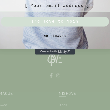
[ Your email address ]
I’d love to join
NO, THANKS
MACJE
NISHOVE
ować?
O nas