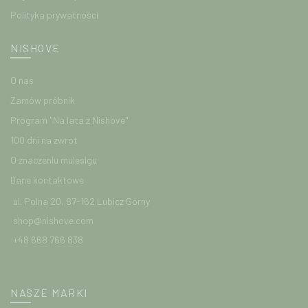
Polityka prywatności
NISHOVE
O nas
Zamów próbnik
Program "Na lata z Nishove"
100 dni na zwrot
O znaczeniu mulesigu
Dane kontaktowe
ul. Polna 20, 87-162 Lubicz Górny
shop@nishove.com
+48 668 766 838
NASZE MARKI