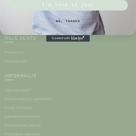
I’d love to join
NO, THANKS
MOJE KONTO
Moje konto
Lista życzeń
INFORMACJE
Jak kupować?
Czasy realizacji zamówień
Koszt dostawy
Łączenie zamówień
Reklamacje i zwroty
Regulamin zakupów