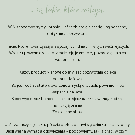
I są takie, które zostają.
W Nishove tworzymy ubrania, które zbierają historię – są noszone,
dotykane, przeżywane.
Takie, które towarzyszą w zwyczajnych dniach i w tych ważniejszych.
Wraz z upływem czasu, przepełniają je emocje, pozostają na nich
wspomnienia.
Każdy produkt Nishove objęty jest dożywotnią opieką
posprzedażową.
Bo jeśli coś zostało stworzone z myślą o latach, powinno mieć
wsparcie na lata.
Kiedy wybierasz Nishove, nie zostajesz sam/a z wełną, metką i
instrukcją prania.
Zostajemy obok.
Jeśli zahaczy się nitka, pójdzie oczko, pojawi się dziurka – naprawimy.
Jeśli wełna wymaga odświeżenia – podpowiemy, jak ją prać, w czym i