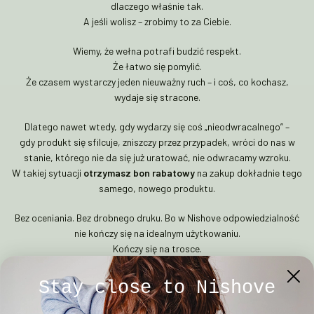
dlaczego właśnie tak.
A jeśli wolisz – zrobimy to za Ciebie.
Wiemy, że wełna potrafi budzić respekt.
Że łatwo się pomylić.
Że czasem wystarczy jeden nieuważny ruch – i coś, co kochasz,
wydaje się stracone.
Dlatego nawet wtedy, gdy wydarzy się coś „nieodwracalnego” –
gdy produkt się sfilcuje, zniszczy przez przypadek, wróci do nas w
stanie, którego nie da się już uratować, nie odwracamy wzroku.
W takiej sytuacji
otrzymasz bon rabatowy
na zakup dokładnie tego
samego, nowego produktu.
Bez oceniania. Bez drobnego druku. Bo w Nishove odpowiedzialność
nie kończy się na idealnym użytkowaniu.
Kończy się na trosce.
Ta dożywotnia opieka jest
bezpłatna
.
Stay close to Nishove
Nie dlatego, że musimy.
Dlatego, że wierzymy w jakość tego, co tworzymy – i w relację z