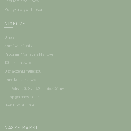
Regulamin zakupów
Polityka prywatności
NISHOVE
O nas
Zamów próbnik
Program "Na lata z Nishove"
100 dni na zwrot
O znaczeniu mulesigu
Dane kontaktowe
ul. Polna 20, 87-162 Lubicz Górny
shop@nishove.com
+48 668 766 838
NASZE MARKI