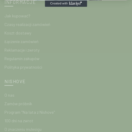
INFORMACJE
Jak kupować?
Czasy realizacji zamówień
Koszt dostawy
Łączenie zamówień
Reklamacje i zwroty
Regulamin zakupów
Polityka prywatności
NISHOVE
O nas
Zamów próbnik
Program "Na lata z Nishove"
100 dni na zwrot
O znaczeniu mulesigu