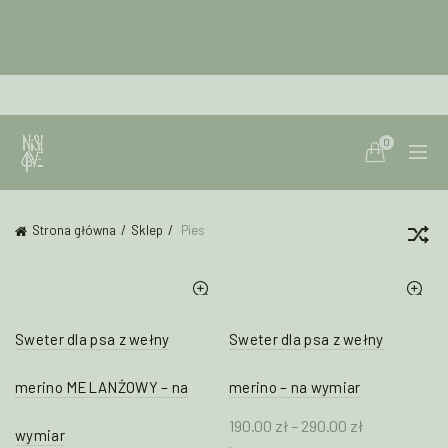
0
Strona główna
Sklep
Pies
Sweter dla psa z wełny
Sweter dla psa z wełny
merino MELANŻOWY – na
merino – na wymiar
Zakres
190.00
zł
–
290.00
zł
wymiar