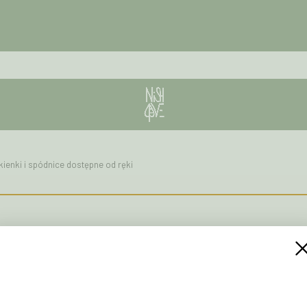
ienki i spódnice dostępne od ręki
Stay close to Nishove
We don’t send noise.
We send what matters.