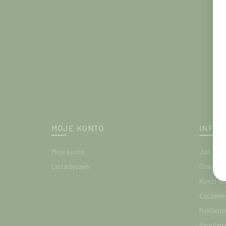
MOJE KONTO
INFOR
Moje konto
Jak kup
Lista życzeń
Czasy re
Koszt d
Łączeni
Reklamac
Regulam