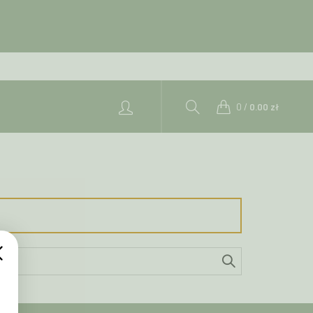
0
/
0.00
zł