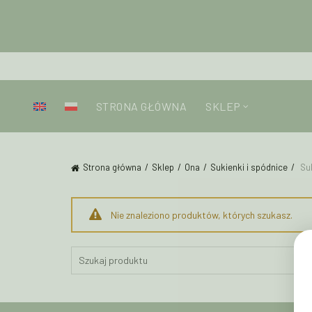
STRONA GŁÓWNA
SKLEP
Strona główna
Sklep
Ona
Sukienki i spódnice
Suk
Nie znaleziono produktów, których szukasz.
Search
for: