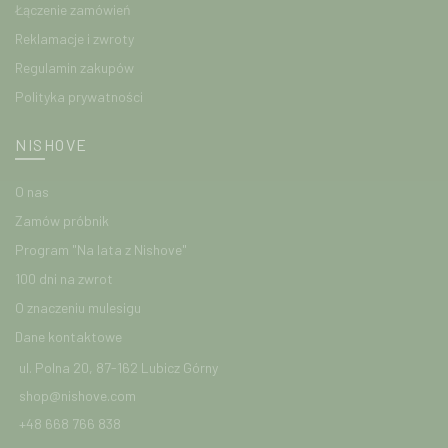
Łączenie zamówień
Reklamacje i zwroty
Regulamin zakupów
Polityka prywatności
NISHOVE
O nas
Zamów próbnik
Program "Na lata z Nishove"
100 dni na zwrot
O znaczeniu mulesigu
Dane kontaktowe
ul. Polna 20, 87-162 Lubicz Górny
shop@nishove.com
+48 668 766 838