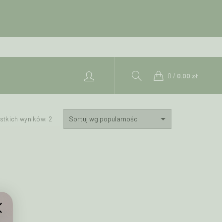
0
/
0.00
zł
Posortowane
stkich wyników: 2
według
popularności