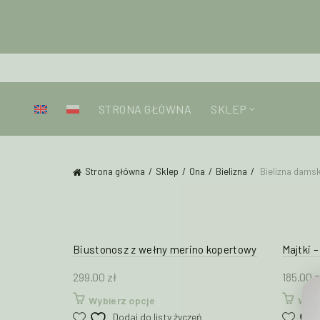
STRONA GŁÓWNA
SKLEP
Strona główna
Sklep
Ona
Bielizna
Bielizna dams
Biustonosz z wełny merino kopertowy
Majtki 
299.00
zł
185.00
z
Ten
Wybierz opcje
Wybi
produkt
Dodaj do listy życzeń