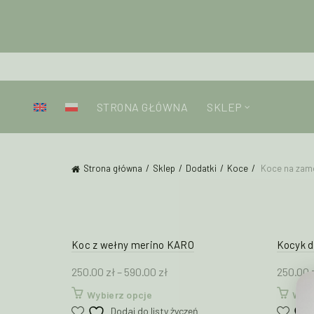
STRONA GŁÓWNA
SKLEP
Strona główna
Sklep
Dodatki
Koce
Koce na zam
Koc z wełny merino KARO
Kocyk d
Zakres
250.00
zł
–
590.00
zł
250.00
cen:
Ten
Wybierz opcje
Wybi
od
produkt
Dodaj do listy życzeń