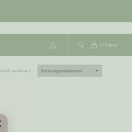
0
/
0.00
zł
Posortowane
stkich wyników: 2
według
popularności