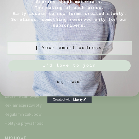
Stories about materials.
The making of each piece.
Early access to new forms created slowly.
MOJE KONTO
Sometimes, something reserved only for our
subscribers.
Moje konto
Lista życzeń
[ Your email address ]
INFORMACJE
I’d love to join
Jak kupować?
Czasy realizacji zamówień
NO, THANKS
Koszt dostawy
Łączenie zamówień
Reklamacje i zwroty
Regulamin zakupów
Polityka prywatności
NISHOVE