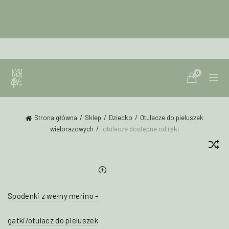
0
Strona główna
Sklep
Dziecko
Otulacze do pieluszek
wielorazowych
otulacze dostępne od ręki
Spodenki z wełny merino –
gatki/otulacz do pieluszek