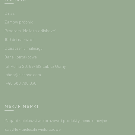
O nas
Zamów próbnik
Program "Na lata z Nishove"
100 dni na zwrot
O znaczeniu mulesigu
Dane kontaktowe
ul. Polna 20, 87-162 Lubicz Górny
shop@nishove.com
+48 668 766 838
NASZE MARKI
Magabi - pieluszki wielorazowe i produkty menstruacyjne
EasyMe - pieluszki wielorazowe