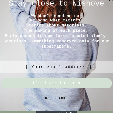
Stay close to Nishove
We don’t send noise.
We send what matters.
Stories about materials.
The making of each piece.
Early access to new forms created slowly.
Sometimes, something reserved only for our
subscribers.
[ Your email address ]
I’d love to join
NO, THANKS
MACJE
NISHOVE