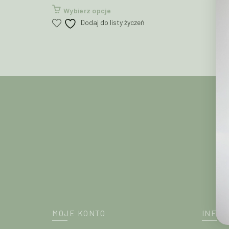
Ten
Wybierz opcje
produkt
Dodaj do listy życzeń
ma
wiele
wariantów.
Opcje
można
wybrać
na
stronie
produktu
MOJE KONTO
INFOR