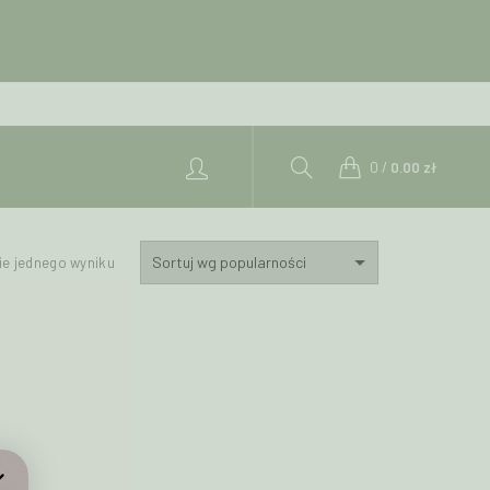
0
/
0.00
zł
ie jednego wyniku