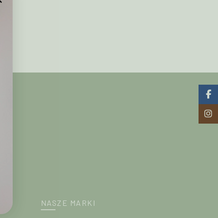
Faceb
Insta
NASZE MARKI