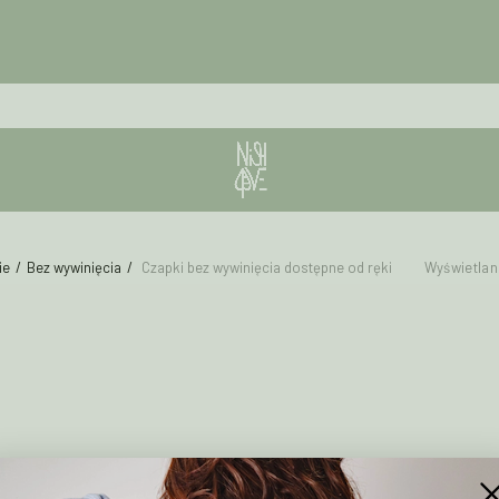
ie
Bez wywinięcia
Czapki bez wywinięcia dostępne od ręki
Wyświetlan