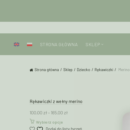
STRONA GŁÓWNA
SKLEP
Strona główna
Sklep
Dziecko
Rękawiczki
Merino
Rękawiczki z wełny merino
Zakres
100.00
zł
–
165.00
zł
cen:
Ten
Wybierz opcje
od
produkt
Dodaj do listy życzeń