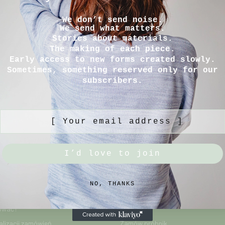
We don’t send noise.
We send what matters.
Stories about materials.
The making of each piece.
Early access to new forms created slowly.
Sometimes, something reserved only for our
subscribers.
[ Your email address ]
I’d love to join
MACJE
NISHOVE
NO, THANKS
ować?
O nas
alizacji zamówień
Zamów próbnik