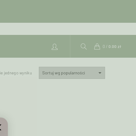
0
/
0.00
zł
ie jednego wyniku