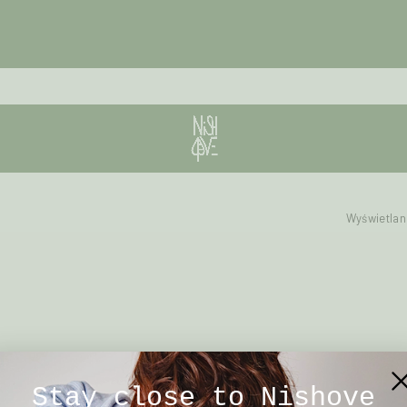
Wyświetlan
Stay close to Nishove