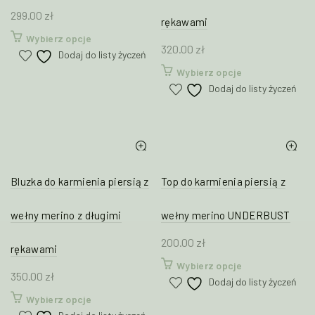
299.00
zł
rękawami
Ten
Wybierz opcje
320.00
zł
produkt
Dodaj do listy życzeń
ma
Ten
Wybierz opcje
wiele
produkt
Dodaj do listy życzeń
wariantów.
ma
Opcje
wiele
można
wariantów.
wybrać
Opcje
na
można
stronie
wybrać
Bluzka do karmienia piersią z
Top do karmienia piersią z
produktu
na
stronie
wełny merino z długimi
wełny merino UNDERBUST
produktu
200.00
zł
rękawami
Ten
Wybierz opcje
350.00
zł
produkt
Dodaj do listy życzeń
ma
Ten
Wybierz opcje
wiele
produkt