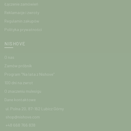
Łączenie zamówień
Reklamacje i zwroty
Regulamin zakupów
Polityka prywatności
NISHOVE
O nas
Zamów próbnik
Program "Na lata z Nishove"
100 dni na zwrot
O znaczeniu mulesigu
Dane kontaktowe
ul. Polna 20, 87-162 Lubicz Górny
shop@nishove.com
+48 668 766 838