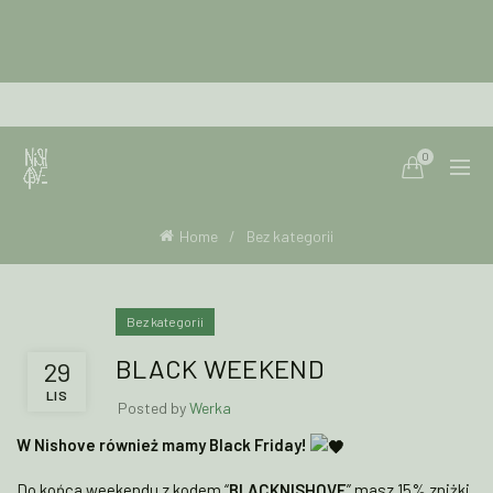
0
Home
Bez kategorii
Bez kategorii
BLACK WEEKEND
29
LIS
Posted by
Werka
W Nishove również mamy Black Friday!
Do końca weekendu z kodem “
BLACKNISHOVE
” masz 15% zniżki