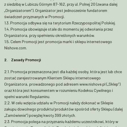
z siedzibą w Lubiczu Górnym 87-162, przy ul. Polnej 20 (zwana dalej
„Organizatorem”). Organizator jest jednocześnie fundatorem
świadczeń przyznanych w Promocji.
1.3. Promocja odbywa się na terytorium Rzeczypospolitej Polskiej.
1.4. Promocja obowiązuje stale do momentu jej odwołania przez
Organizatora, przy spełnieniu określonych warunków.
1.5. Celem Promocji jest promocja marki i sklepu internetowego
Nishove.com.
2. Zasady Promocji
2.1. Promocja przeznaczona jest dla każdej osoby, która jest lub chce
zostać zarejestrowanym Klientem Sklepu internetowego
Organizatora, prowadzonego pod adresem www.nishove.pl („Sklep”)
oraz która jest konsumentem w rozumieniu Kodeksu Cywilnego i
spełni warunki Regulaminu.
2.2. W celu wzięcia udziału w Promocji należy dokonać w Sklepie
zakupu dowolnego produktu/produktów spośród oferty Sklepu (dalej
„Zamówienie”) powyżej kwoty 399 złotych.
2.3. Promocja polega na przyznaniu każdemu uczestnikowi, który w