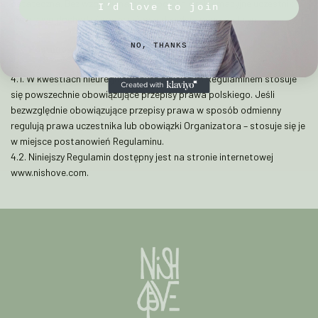
ostateczna. Bez względu na postępowanie reklamacyjne uczestnik
I’d love to join
ma prawo dochodzić roszczeń przed sądem powszechnym.
NO, THANKS
4. Postanowienia końcowe
4.1. W kwestiach nieuregulowanych niniejszym Regulaminem stosuje
się powszechnie obowiązujące przepisy prawa polskiego. Jeśli
bezwzględnie obowiązujące przepisy prawa w sposób odmienny
regulują prawa uczestnika lub obowiązki Organizatora – stosuje się je
w miejsce postanowień Regulaminu.
4.2. Niniejszy Regulamin dostępny jest na stronie internetowej
www.nishove.com.