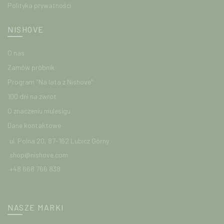
Polityka prywatności
NISHOVE
O nas
Zamów próbnik
Program "Na lata z Nishove"
100 dni na zwrot
O znaczeniu mulesigu
Dane kontaktowe
ul. Polna 20, 87-162 Lubicz Górny
shop@nishove.com
+48 668 766 838
NASZE MARKI