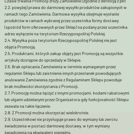
Czasie trwania Promocji złoży Zamówienie (zgodnie z definicją z pkt
2.2. powyżej) prawa do darmowej wysyłki produktów zakupionych w
ramach tego Zamówienia. Darmowa wysyłka obejmuje wysłanie
produktów w ramach wybranej przez uczestnika formy dostawy
(spośród form oferowanych przez Sklep) na podany przez uczestnika
adres wyłącznie na terytorium Rzeczypospolitej Polskiej.
2.4. Wysyłka poza terytorium Rzeczypospolitej Polskiej nie jest
objęta Promocją.
2.5. Produktami, których zakup objęty jest Promocją są wszystkie
artykuły dostępne do sprzedaży w Sklepie.
2.6. Brak opłacania Zamówienia w terminie wymaganym przez
regulamin Sklepu lub zaistnienie innych przesłanek powodujących
anulowanie Zamówienia zgodnie z Regulaminem Sklepu powoduje
brak możliwości skorzystania z Promocji.
2.7. Promocję można łączyć z innymi promocjami, kodami rabatowymi
lub ulgami udzielanymi przez Organizatora gdy funkcjonalność Sklepu
zezwala na takie łączenie.
2.8. Z Promocji można skorzystać wielokrotnie.
2.9. Uczestnikowi nie przysługuje prawo do wymiany lub zwrotu
świadczenia w postaci darmowej dostawy, w tym wymiany
świadczenia na ekwiwalent pieniężny.