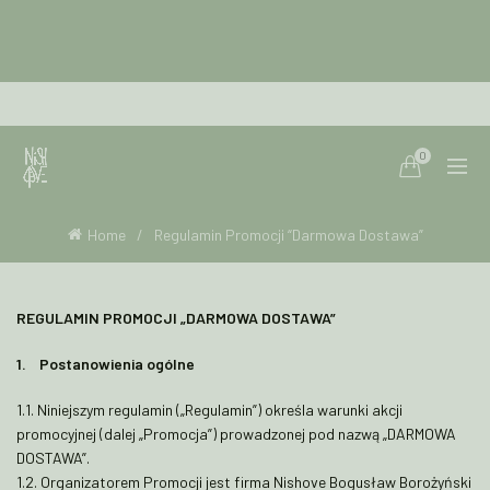
0
Home
Regulamin Promocji “Darmowa Dostawa”
REGULAMIN PROMOCJI „DARMOWA DOSTAWA”
1. Postanowienia ogólne
1.1. Niniejszym regulamin („Regulamin”) określa warunki akcji
promocyjnej (dalej „Promocja”) prowadzonej pod nazwą „DARMOWA
DOSTAWA”.
1.2. Organizatorem Promocji jest firma Nishove Bogusław Borożyński