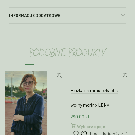
INFORMACJE DODATKOWE
PODOBNE PRODUKTY
Bluzka na ramiączkach z
wełny merino LENA
290.00
zł
Ten
Wybierz opcje
produkt
Dodaj do listy życzeń