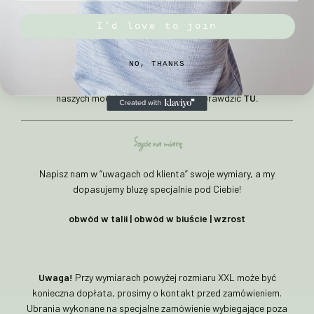
–
oferujemy duży wybór kolorów – aktualnie dostępne kolory
I’d love to join
wełny merino znajdziesz
TUTAJ
NO, THANKS
Zdjęcia na modelkach są zdjęciami poglądowymi. Wymiary
naszych modelek i modeli możesz sprawdzić
TU.
Szycie na miarę
Napisz nam w “uwagach od klienta” swoje wymiary, a my
dopasujemy bluzę specjalnie pod Ciebie!
obwód w talii | obwód w biuście | wzrost
Uwaga!
Przy wymiarach powyżej rozmiaru XXL może być
konieczna dopłata, prosimy o kontakt przed zamówieniem.
Ubrania wykonane na specjalne zamówienie wybiegające poza