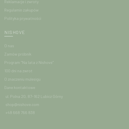
Reklamacje i zwroty
Regulamin zakupów
Polityka prywatności
NISHOVE
O nas
Zamów próbnik
Program "Na lata z Nishove"
100 dni na zwrot
O znaczeniu mulesigu
Dane kontaktowe
ul. Polna 20, 87-162 Lubicz Górny
shop@nishove.com
+48 668 766 838