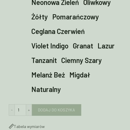
Neonowa Zieleń
Oliwkowy
Żółty
Pomarańczowy
Ceglana Czerwień
Violet Indigo
Granat
Lazur
Tanzanit
Ciemny Szary
Melanż Beż
Migdał
Naturalny
ilość Bluza z wełny merino BOMBERKA cienka
DODAJ DO KOSZYKA
Tabela wymiarów