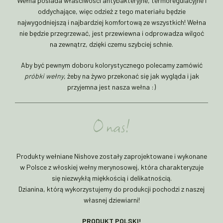
Wełna posiada właściwości antybakteryjne, termoregulacyjne i
oddychające, więc odzież z tego materiału będzie
najwygodniejszą i najbardziej komfortową ze wszystkich! Wełna
nie będzie przegrzewać, jest przewiewna i odprowadza wilgoć
na zewnątrz, dzięki czemu szybciej schnie.
Aby być pewnym doboru kolorystycznego polecamy zamówić
próbki wełny
, żeby na żywo przekonać się jak wygląda i jak
przyjemna jest nasza wełna :)
O nas!
Produkty wełniane Nishove zostały zaprojektowane i wykonane
w Polsce z włoskiej wełny merynosowej, która charakteryzuje
się niezwykłą miękkością i delikatnością.
Dzianina, którą wykorzystujemy do produkcji pochodzi z naszej
własnej dziewiarni!
PRODUKT POLSKI!