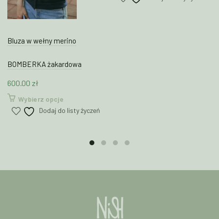
ma
wiele
wariantów.
Opcje
Bluza w wełny merino
można
wybrać
BOMBERKA żakardowa
na
600.00
zł
stronie
produktu
Ten
Wybierz opcje
produkt
Dodaj do listy życzeń
ma
wiele
wariantów.
Opcje
można
wybrać
na
stronie
produktu