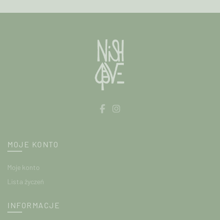
produktu
MOJE KONTO
Moje konto
Lista życzeń
INFORMACJE