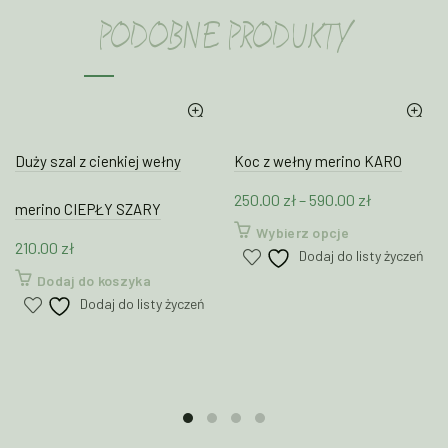
PODOBNE PRODUKTY
Duży szal z cienkiej wełny
Koc z wełny merino KARO
Zakres
250.00
zł
–
590.00
zł
merino CIEPŁY SZARY
cen:
Ten
Wybierz opcje
210.00
zł
od
produkt
Dodaj do listy życzeń
250.00 zł
ma
Dodaj do koszyka
wiele
do
Dodaj do listy życzeń
wariantów.
590.00 zł
Opcje
można
wybrać
na
stronie