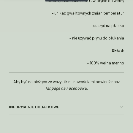
– prać ręcznie w max 30°C w płynie do wełny
– unikać gwałtownych zmian temperatur
– suszyć na płasko
– nie używać płynu do płukania
Skład:
– 100% wełna merino
Aby być na bieżąco ze wszystkimi nowościami odwiedź nasz
fanpage na Facebook’u
.
INFORMACJE DODATKOWE