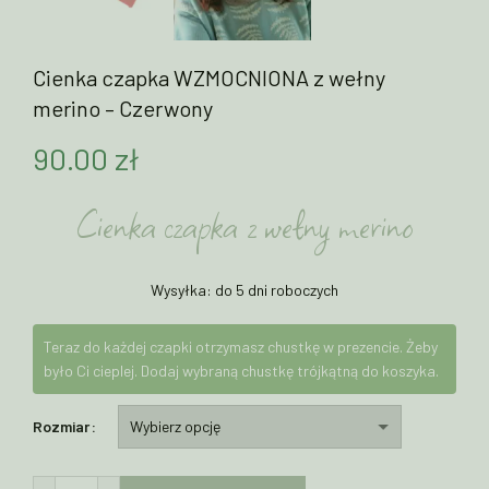
Cienka czapka WZMOCNIONA z wełny
merino – Czerwony
90.00
zł
Cienka czapka z wełny merino
Wysyłka: do 5 dni roboczych
Teraz do każdej czapki otrzymasz chustkę w prezencie. Żeby
było Ci cieplej. Dodaj wybraną chustkę trójkątną do koszyka.
Rozmiar
ilość Cienka czapka WZMOCNIONA z wełny merino - Czerwony