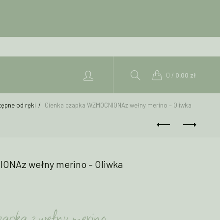
0
/
0.00
zł
ępne od ręki
Cienka czapka WZMOCNIONAz wełny merino – Oliwka
ONAz wełny merino – Oliwka
zapka z wełny merino