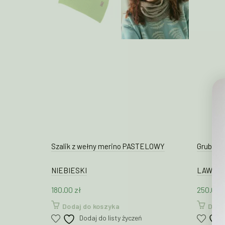
Szalik z wełny merino PASTELOWY
Gruby sz
NIEBIESKI
LAWEN
180.00
zł
250.00
z
Dodaj do koszyka
Doda
Dodaj do listy życzeń