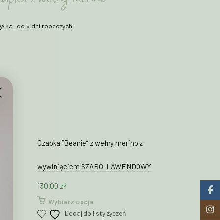
yłka: do 5 dni roboczych
chustkę w prezencie. Żeby było Ci cieplej. Dodaj
szyka.
NIONAz wełny merino - Oliwka
YKA
Czapka “Beanie” z wełny merino z
Getry z we
80.00
zł
–
9
wywinięciem SZARO-LAWENDOWY
zapka z wełny merino
Wybierz 
130.00
zł
Doda
Faceb
Ten
Wybierz opcje
Insta
100% merino
produkt
Dodaj do listy życzeń