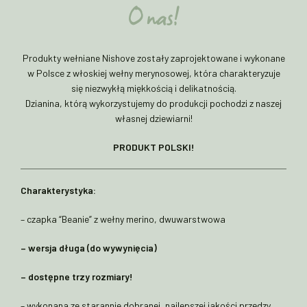
O nas!
Produkty wełniane Nishove zostały zaprojektowane i wykonane
w Polsce z włoskiej wełny merynosowej, która charakteryzuje
się niezwykłą miękkością i delikatnością.
Dzianina, którą wykorzystujemy do produkcji pochodzi z naszej
własnej dziewiarni!
PRODUKT POLSKI!
Charakterystyka:
– czapka “Beanie” z wełny merino, dwuwarstwowa
– wersja długa (do wywynięcia)
– dostępne trzy rozmiary!
– wykonana ze starannie dobranej, najlepszej jakości przędzy