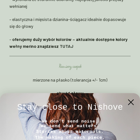
wełnianej
– elastyczna i mięsista dzianina-ściągacz idealnie dopasowuje
się do głowy
–
oferujemy duży wybór kolorów – aktualnie dostępne kolory
wełny merino znajdziesz
TUTAJ
Rozmiary czapek
mierzone na płasko (tolerancja +/- 1cm)
obwód głowy
Stay close to Nishove
Rozmiar 1:
48-52cm
We don’t send noise.
Rozmiar 2:
52-57cm
We send what matters.
Stories about materials.
The making of each piece.