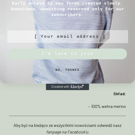
Rozmiar 3:
57-62cm
Early access to new forms created slowly.
Sometimes, something reserved only for our
subscribers.
Sposób pielęgnacji:
[ Your email address ]
– prać ręcznie w max 30°C w płynie do wełny
I’d love to join
– unikać gwałtownych zmian temperatur
– suszyć na płasko
NO, THANKS
– nie używać płynu do płukania
Skład:
– 100% wełna merino
Aby być na bieżąco ze wszystkimi nowościami odwiedź nasz
fanpage na Facebook’u
.