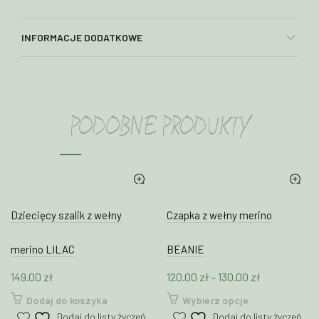
INFORMACJE DODATKOWE
PODOBNE PRODUKTY
Dziecięcy szalik z wełny
Czapka z wełny merino
merino LILAC
BEANIE
Zakres
149.00
zł
120.00
zł
–
130.00
zł
cen:
Ten
Dodaj do koszyka
Wybierz opcje
od
produkt
Dodaj do listy życzeń
Dodaj do listy życzeń