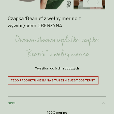
Czapka “Beanie” z wełny merino z
wywinięciem OBERŻYNA
Dwuwarstwowa cieplutka czapka
“Beanie” z wełny merino
Wysyłka: do 5 dni roboczych
TEGO PRODUKTU NIE MA NA STANIE I NIE JEST DOSTĘPNY.
OPIS
100% merino