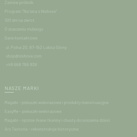
Zamów próbnik
Program "Na lata z Nishove"
100 dni na zwrot
O znaczeniu mulesigu
Dane kontaktowe
ul. Polna 20, 87-162 Lubicz Górny
shop@nishove.com
+48 668 766 838
NASZE MARKI
Magabi - pieluszki wielorazowe i produkty menstruacyjne
EasyMe - pieluszki wielorazowe
Magabi - ręcznie tkane tkaniny i chusty do noszenia dzieci
Ars Textoria - rekonstrukcje historyczne