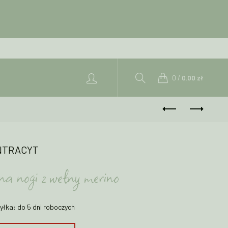
0
/
0.00
zł
ANTRACYT
 na nogi z wełny merino
yłka: do 5 dni roboczych