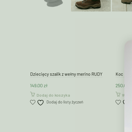
Dziecięcy szalik z wełny merino RUDY
Koc z w
149.00
zł
250.00
z
Dodaj do koszyka
Wybi
Dodaj do listy życzeń