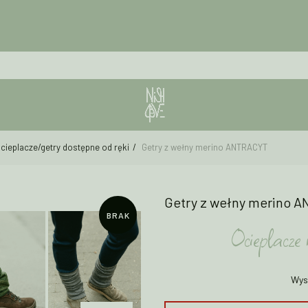
cieplacze/getry dostępne od ręki
Getry z wełny merino ANTRACYT
Getry z wełny merino 
BRAK
Ocieplacze
Wys