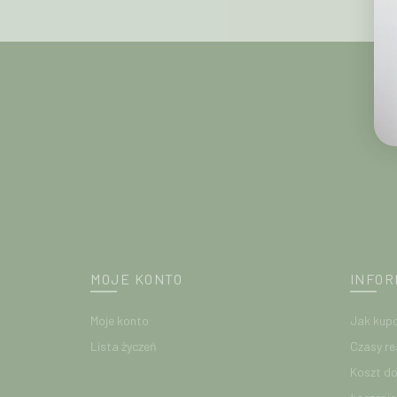
MOJE KONTO
INFOR
Moje konto
Jak kup
Lista życzeń
Czasy re
Koszt d