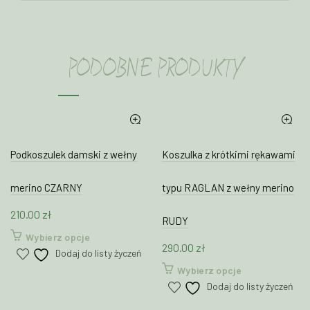
PODOBNE PRODUKTY
Podkoszulek damski z wełny
Koszulka z krótkimi rękawami
merino CZARNY
typu RAGLAN z wełny merino
210.00
zł
RUDY
Ten
Wybierz opcje
290.00
zł
produkt
Dodaj do listy życzeń
ma
Ten
Wybierz opcje
wiele
produkt
Dodaj do listy życzeń
wariantów.
ma