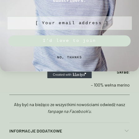
subscribers.
Sposób pielęgnacji:
[ Your email address ]
– prać ręcznie w max 30°C w płynie do wełny
– unikać gwałtownych zmian temperatur
I’d love to join
– suszyć na płasko
NO, THANKS
– nie używać płynu do płukania
Skład:
– 100% wełna merino
Aby być na bieżąco ze wszystkimi nowościami odwiedź nasz
fanpage na Facebook’u
.
INFORMACJE DODATKOWE