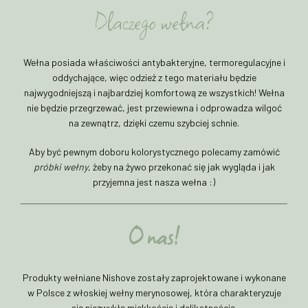
Dlaczego wełna?
Wełna posiada właściwości antybakteryjne, termoregulacyjne i
oddychające, więc odzież z tego materiału będzie
najwygodniejszą i najbardziej komfortową ze wszystkich! Wełna
nie będzie przegrzewać, jest przewiewna i odprowadza wilgoć
na zewnątrz, dzięki czemu szybciej schnie.
Aby być pewnym doboru kolorystycznego polecamy zamówić
próbki wełny
, żeby na żywo przekonać się jak wygląda i jak
przyjemna jest nasza wełna :)
O nas!
Produkty wełniane Nishove zostały zaprojektowane i wykonane
w Polsce z włoskiej wełny merynosowej, która charakteryzuje
się niezwykłą miękkością i delikatnością.