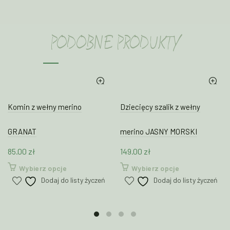
PODOBNE PRODUKTY
Komin z wełny merino
Dziecięcy szalik z wełny
GRANAT
merino JASNY MORSKI
85.00
zł
149.00
zł
Ten
Ten
Wybierz opcje
Wybierz opcje
produkt
produkt
Dodaj do listy życzeń
Dodaj do listy życzeń
ma
ma
wiele
wiele
wariantów.
wariantów.
Opcje
Opcje