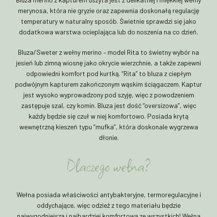
merynosa, która nie gryzie oraz zapewnia doskonałą regulację
temperatury w naturalny sposób. Świetnie sprawdzi się jako
dodatkowa warstwa ocieplająca lub do noszenia na co dzień.
Bluza/Sweter z wełny merino – model Rita to świetny wybór na
jesień lub zimną wiosnę jako okrycie wierzchnie, a także zapewni
odpowiedni komfort pod kurtką. “Rita” to bluza z ciepłym
podwójnym kapturem zakończonym wąskim ściągaczem. Kaptur
jest wysoko wyprowadzony pod szyję, więc z powodzeniem
zastępuje szal, czy komin. Bluza jest dość “oversizowa”, więc
każdy będzie się czuł w niej komfortowo. Posiada krytą
wewnętrzną kieszeń typu “mufka”, która doskonale wygrzewa
dłonie.
Dlaczego wełna?
Wełna posiada właściwości antybakteryjne, termoregulacyjne i
oddychające, więc odzież z tego materiału będzie
najwygodniejszą i najbardziej komfortową ze wszystkich! Wełna