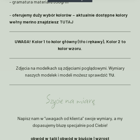
– gramatura materiału 350g/m
²
–
oferujemy duży wybór kolorów – aktualnie dostępne kolory
wełny merino znajdziesz
TUTAJ
UWAGA! Kolor 1 to kolor główny (tło i rękawy), Kolor 2 to
kolor wzoru.
Zdjęcia na modelkach są zdjęciami poglądowymi. Wymiary
naszych modelek i modeli możesz sprawdzić
TU.
Szycie na miarę
Napisz nam w “uwagach od klienta” swoje wymiary, a my
dopasujemy bluzę specjalnie pod Ciebie!
obwód w talii | obwód w biuście | wzrost