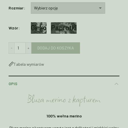
Rozmiar
Ginko
Paprotki
Wzór
ilość Bluza męska z wełny merino z kapturem ROBIN
DODAJ DO KOSZYKA
Tabela wymiarów
OPIS
Bluza merino z kapturem
100% wełna merino
Bluza merino z kapturem uszyta jest z delikatnej i miękkiej wełny