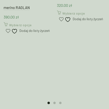
320.00
zł
merino RAGLAN
Ten
Wybierz opcje
390.00
zł
produkt
Dodaj do listy życzeń
ma
Ten
Wybierz opcje
wiele
produkt
Dodaj do listy życzeń
wariantów.
ma
Opcje
wiele
można
wariantów.
wybrać
Opcje
na
można
stronie
wybrać
produktu
na
stronie
produktu