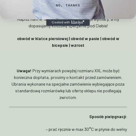
Szycie na miarę
NO, THANKS
Napisz nam w “uwagach od klienta” swoje wymiary, a my
dopasujemy koszulkę specjalnie pod Ciebie!
obwód w klatce piersiowej | obwód w pasie | obwód w
bicepsie | wzrost
Uwaga!
Przy wymiarach powyżej rozmiaru XXL może być
konieczna dopłata, prosimy o kontakt przed zamówieniem.
Ubrania wykonane na specjalne zamówienie wybiegające poza
standardową rozmiarówkę lub ofertę sklepu nie podlegają
zwrotom.
Sposób pielęgnacji:
– prać ręcznie w max 30°C w płynie do wełny