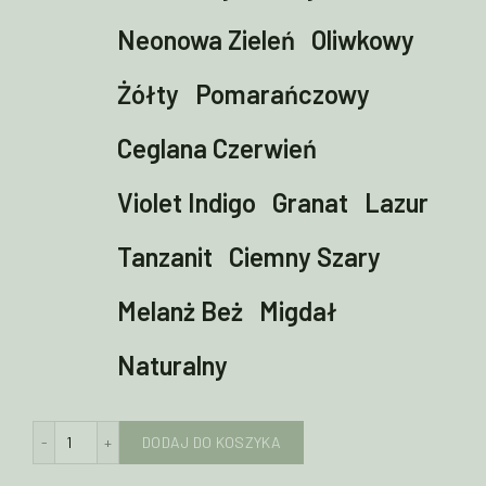
Neonowa Zieleń
Oliwkowy
Żółty
Pomarańczowy
Ceglana Czerwień
Violet Indigo
Granat
Lazur
Tanzanit
Ciemny Szary
Melanż Beż
Migdał
Naturalny
ilość Longsleeve męski z wełny merino RAGLAN
DODAJ DO KOSZYKA