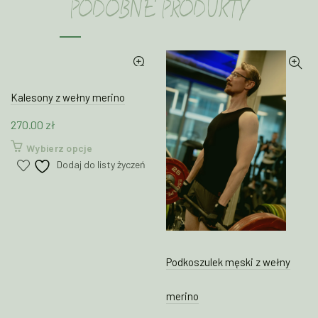
PODOBNE PRODUKTY
Kalesony z wełny merino
270.00
zł
Ten
Wybierz opcje
produkt
Dodaj do listy życzeń
ma
wiele
wariantów.
Opcje
można
wybrać
Podkoszulek męski z wełny
na
stronie
merino
produktu