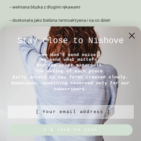
– wełniana bluzka z długimi rękawami
– doskonała jako bielizna termoaktywna i na co dzień
–
bardzo delikatna i przyjemna dla skóry wełna
Stay close to Nishove
– dzianina wykonana ze starannie dobranej, najlepszej jakości
przędzy wełnianej
We don’t send noise.
We send what matters.
Stories about materials.
– bluzka rozciąga się swobodnie o 30%
The making of each piece.
Early access to new forms created slowly.
– gramatura materiału 200g/m
²
Sometimes, something reserved only for our
subscribers.
–
oferujemy duży wybór kolorów – aktualnie dostępne kolory
wełny merino znajdziesz
TUTAJ
[ Your email address ]
Zdjęcia na modelach są zdjęciami poglądowymi. Wymiary
naszych modelek i modeli możesz sprawdzić
TU.
I’d love to join