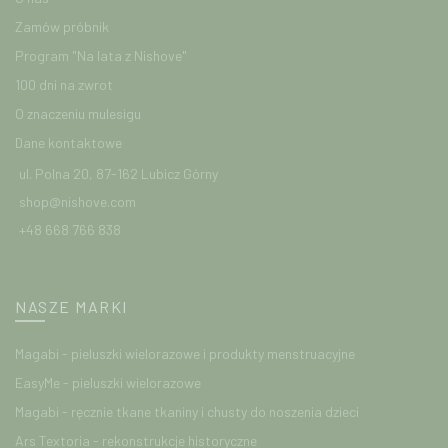
Zamów próbnik
Program "Na lata z Nishove"
100 dni na zwrot
O znaczeniu mulesigu
Dane kontaktowe
ul. Polna 20, 87-162 Lubicz Górny
shop@nishove.com
+48 668 766 838
NASZE MARKI
Magabi - pieluszki wielorazowe i produkty menstruacyjne
EasyMe - pieluszki wielorazowe
Magabi - ręcznie tkane tkaniny i chusty do noszenia dzieci
Ars Textoria - rekonstrukcje historyczne