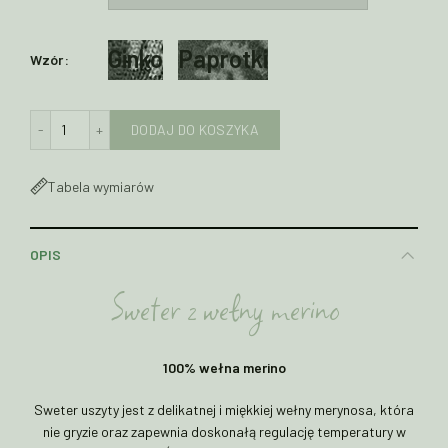
Ginko
Paprotki
Wzór
ilość Bluza z wełny merino z marszczonym rękawem JUDY żaka
DODAJ DO KOSZYKA
Tabela wymiarów
OPIS
Sweter z wełny merino
100% wełna merino
Sweter uszyty jest z delikatnej i miękkiej wełny merynosa, która
nie gryzie oraz zapewnia doskonałą regulację temperatury w