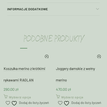
INFORMACJE DODATKOWE
PODOBNE PRODUKTY
Koszulka merino z krótkimi
Joggery damskie z wełny
rękawami RAGLAN
merino
290.00
zł
470.00
zł
Ten
Ten
Wybierz opcje
Wybierz opcje
produkt
produkt
Dodaj do listy życzeń
Dodaj do listy życzeń