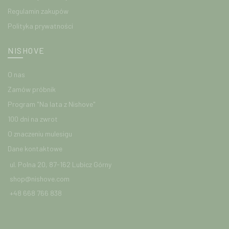
Regulamin zakupów
Polityka prywatności
NISHOVE
O nas
Zamów próbnik
Program "Na lata z Nishove"
100 dni na zwrot
O znaczeniu mulesigu
Dane kontaktowe
ul. Polna 20, 87-162 Lubicz Górny
shop@nishove.com
+48 668 766 838