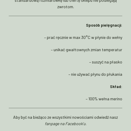
standardową rozmiarówkę lub ofertę sklepu nie podlegają
zwrotom.
Sposób pielęgnacji:
– prać ręcznie w max 30°C w płynie do wełny
– unikać gwałtownych zmian temperatur
– suszyć na płasko
– nie używać płynu do płukania
Skład:
– 100% wełna merino
Aby być na bieżąco ze wszystkimi nowościami odwiedź nasz
fanpage na Facebook’u
.