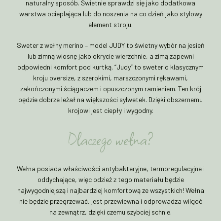
naturalny sposób. Świetnie sprawdzi się jako dodatkowa
warstwa ocieplająca lub do noszenia na co dzień jako stylowy
element stroju.
Sweter z wełny merino – model JUDY to świetny wybór na jesień
lub zimną wiosnę jako okrycie wierzchnie, a zimą zapewni
odpowiedni komfort pod kurtką. “Judy” to sweter o klasycznym
kroju oversize, z szerokimi, marszczonymi rękawami,
zakończonymi ściągaczem i opuszczonym ramieniem. Ten krój
będzie dobrze leżał na większości sylwetek. Dzięki obszernemu
krojowi jest ciepły i wygodny.
Dlaczego wełna?
Wełna posiada właściwości antybakteryjne, termoregulacyjne i
oddychające, więc odzież z tego materiału będzie
najwygodniejszą i najbardziej komfortową ze wszystkich! Wełna
nie będzie przegrzewać, jest przewiewna i odprowadza wilgoć
na zewnątrz, dzięki czemu szybciej schnie.