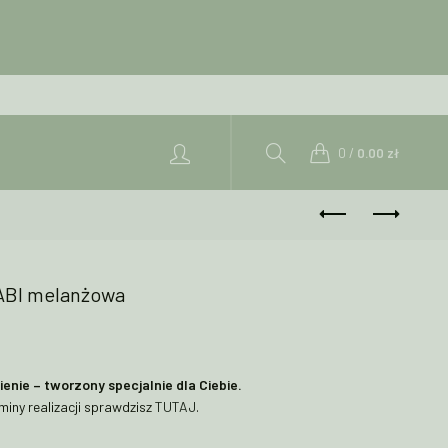
0
/
0.00
zł
GABI melanżowa
nie – tworzony specjalnie dla Ciebie.
miny realizacji sprawdzisz
TUTAJ
.