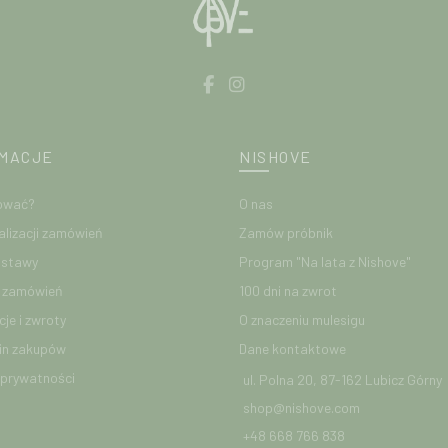
OPIS
Sweter uszyty jest z delikatnej i 
doskonałą regulację temperatu
MACJE
NISHOVE
dodatkowa warstwa ocieplająca lub
ować?
O nas
Sweter z wełny merino – model G
alizacji zamówień
Zamów próbnik
okrycie wierzchnie, a zimą zapewn
ostawy
Program "Na lata z Nishove"
sweter Nishove ma krój, któ
niesamowicie wygodny. Lekko obn
e zamówień
100 dni na zwrot
je i zwroty
O znaczeniu mulesigu
Dl
in zakupów
Dane kontaktowe
 prywatności
ul. Polna 20, 87-162 Lubicz Górny
Wełna posiada właściwości antyba
shop@nishove.com
z tego materiału będzie najwygod
+48 668 766 838
nie będzie przegrzewać, jest prz