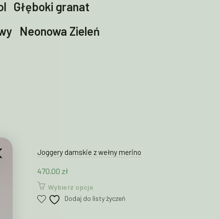
ol
Głęboki granat
owy
Neonowa Zieleń
Żółty
Czarny
owy
Lilac
Lawenda
nda
Violet Indigo
Granat
y
Melanż Beż
Migdał
Joggery damskie z wełny merino
Podkoszulek
470.00
zł
CIEMNY SZ
Ten
Wybierz opcje
ol
Głęboki granat
210.00
zł
produkt
Dodaj do listy życzeń
ma
Wybierz 
owy
Neonowa Zieleń
wiele