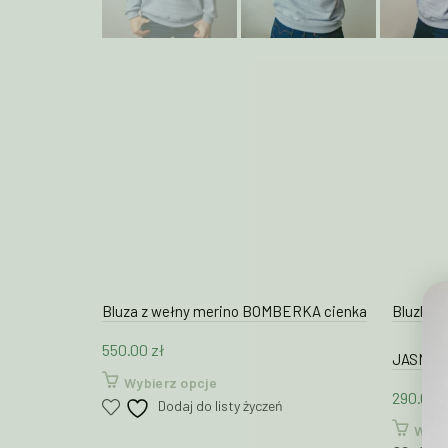
Bluza z wełny merino BOMBERKA cienka
Bluzka n
550.00
zł
JASNY 
Ten
Wybierz opcje
290.00
z
produkt
Dodaj do listy życzeń
ma
Wybi
wiele