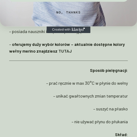
– dzianina o gramaturze 300g
NO, THANKS
– uroczy design z uszkami misia
– posiada nauszniki i wiązanie pod szyją
–
oferujemy duży wybór kolorów – aktualnie dostępne kolory
wełny merino znajdziesz
TUTAJ
Sposób pielęgnacji:
– prać ręcznie w max 30°C w płynie do wełny
– unikać gwałtownych zmian temperatur
– suszyć na płasko
– nie używać płynu do płukania
Skład: