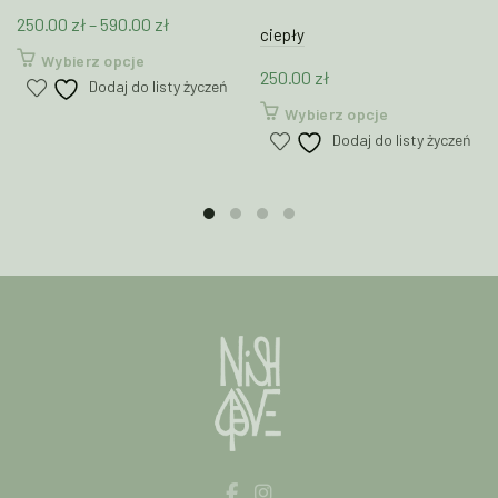
Zakres
250.00
zł
–
590.00
zł
ciepły
cen:
Ten
Wybierz opcje
250.00
zł
od
produkt
Dodaj do listy życzeń
250.00 zł
ma
Ten
Wybierz opcje
wiele
do
produkt
Dodaj do listy życzeń
wariantów.
590.00 zł
ma
Opcje
wiele
można
wariantów.
wybrać
Opcje
na
można
stronie
wybrać
produktu
na
stronie
produktu