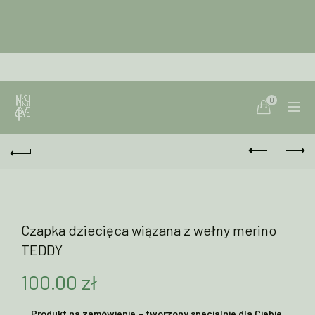
0
Czapka dziecięca wiązana z wełny merino
TEDDY
100.00
zł
Produkt na zamówienie – tworzony specjalnie dla Ciebie.