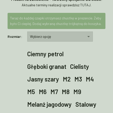
Aktualne terminy realizacji sprawdzisz
TUTAJ
.
Teraz do każdej czapki otrzymasz chustkę w prezencie. Żeby
było Ci cieplej. Dodaj wybraną chustkę trójkątną do koszyka.
Rozmiar
Ciemny petrol
Głęboki granat
Cielisty
Jasny szary
M2
M3
M4
M5
M6
M7
M8
M9
Melanż jagodowy
Stalowy