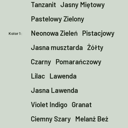
Tanzanit
Jasny Miętowy
Pastelowy Zielony
Neonowa Zieleń
Pistacjowy
Kolor 1
Jasna musztarda
Żółty
Czarny
Pomarańczowy
Lilac
Lawenda
Jasna Lawenda
Violet Indigo
Granat
Ciemny Szary
Melanż Beż