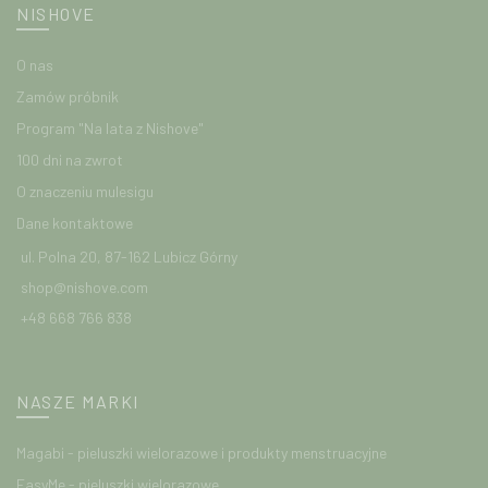
NISHOVE
O nas
Zamów próbnik
Program "Na lata z Nishove"
100 dni na zwrot
O znaczeniu mulesigu
Dane kontaktowe
ul. Polna 20, 87-162 Lubicz Górny
shop@nishove.com
+48 668 766 838
NASZE MARKI
Magabi - pieluszki wielorazowe i produkty menstruacyjne
EasyMe - pieluszki wielorazowe