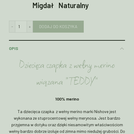
Migdał
Naturalny
ilość Czapka dziecięca wiązana z wełny merino TEDDY
DODAJ DO KOSZYKA
OPIS
Dziecięca czapka z wełny merino
wiązana “TEDDY”
100% merino
Ta dziecięca czapka z wełny merino marki Nishove jest
wykonana ze stuprocentowej wełny merynosa. Jest bardzo
przyjemna w dotyku oraz dzięki niesamowitym właściwościom
wełny bardzo dobrze izoluje od zimna mimo niedużej grubości. Do