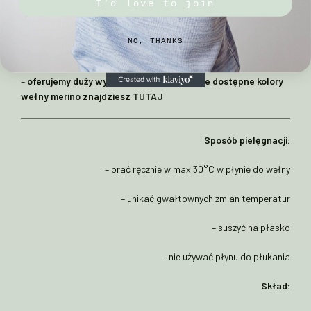
I’d love to join
– uroczy design z uszkami misia
NO, THANKS
– podwójna warstwa dzianiny na wysokości czoła i uszu
–
oferujemy duży wybór kolorów – aktualnie dostępne kolory
wełny merino znajdziesz
TUTAJ
Sposób pielęgnacji:
– prać ręcznie w max 30°C w płynie do wełny
– unikać gwałtownych zmian temperatur
– suszyć na płasko
– nie używać płynu do płukania
Skład: