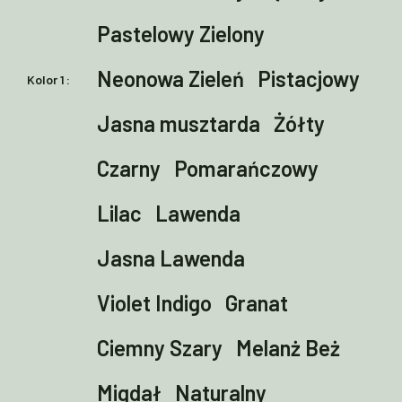
Pastelowy Zielony
Neonowa Zieleń
Pistacjowy
Kolor 1
Jasna musztarda
Żółty
Czarny
Pomarańczowy
Lilac
Lawenda
Jasna Lawenda
Violet Indigo
Granat
Ciemny Szary
Melanż Beż
Migdał
Naturalny