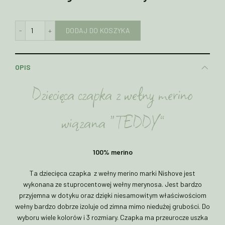
ilość Czapka dziecięca z wełny merino TEDDY
DODAJ DO KOSZYKA
OPIS
Dziecięca czapka z wełny merino
wiązana “TEDDY”
100% merino
Ta dziecięca czapka z wełny merino marki Nishove jest
wykonana ze stuprocentowej wełny merynosa. Jest bardzo
przyjemna w dotyku oraz dzięki niesamowitym właściwościom
wełny bardzo dobrze izoluje od zimna mimo niedużej grubości. Do
wyboru wiele kolorów i 3 rozmiary. Czapka ma przeurocze uszka