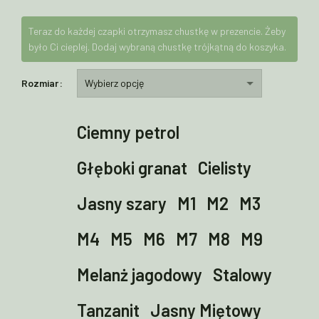
Teraz do każdej czapki otrzymasz chustkę w prezencie. Żeby
było Ci cieplej. Dodaj wybraną chustkę trójkątną do koszyka.
Rozmiar
Ciemny petrol
Głęboki granat
Cielisty
Jasny szary
M1
M2
M3
M4
M5
M6
M7
M8
M9
Melanż jagodowy
Stalowy
Tanzanit
Jasny Miętowy