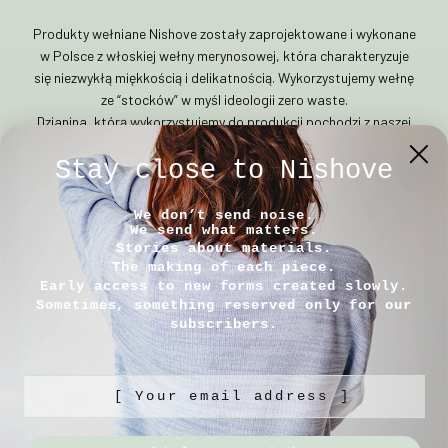
Produkty wełniane Nishove zostały zaprojektowane i wykonane
w Polsce z włoskiej wełny merynosowej, która charakteryzuje
się niezwykłą miękkością i delikatnością. Wykorzystujemy wełnę
ze “stocków” w myśl ideologii zero waste.
Dzianina, którą wykorzystujemy do produkcji pochodzi z naszej
własnej dziewiarni!
Stay close to Nishove
PRODUKT POLSKI!
We don’t send noise.
We send what matters.
Stories about materials.
Charakterystyka:
The making of each piece.
Early access to new forms created slowly.
– czapka dziecięca z wełny merino
Sometimes, something reserved only for our
subscribers.
– dostępne trzy rozmiary
– wykonana ze starannie dobranej, najlepszej jakości przędzy
[ Your email address ]
wełnianej
– dzianina o gramaturze 300g