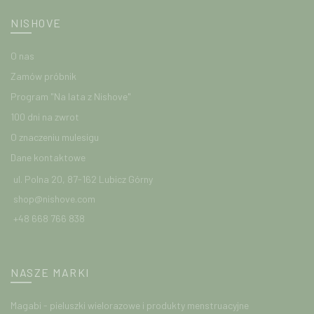
NISHOVE
O nas
Zamów próbnik
Program "Na lata z Nishove"
100 dni na zwrot
O znaczeniu mulesigu
Dane kontaktowe
ul. Polna 20, 87-162 Lubicz Górny
shop@nishove.com
+48 668 766 838
NASZE MARKI
Magabi - pieluszki wielorazowe i produkty menstruacyjne