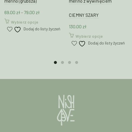
merino (grubsza)
merino z wywinięciem
Zakres
69.00
zł
–
79.00
zł
CIEMNY SZARY
cen:
Ten
Wybierz opcje
130.00
zł
od
produkt
Dodaj do listy życzeń
69.00 zł
ma
Ten
Wybierz opcje
wiele
do
produkt
Dodaj do listy życzeń
wariantów.
79.00 zł
ma
Opcje
wiele
można
wariantów.
wybrać
Opcje
na
można
stronie
wybrać
produktu
na
stronie
produktu