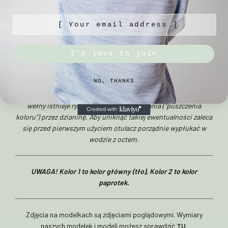
[ Your email address ]
– dzianina rozciąga się swobodnie o 30%
– gramatura materiału 300 g/m
²
I’d love to join
–
oferujemy duży wybór kolorów – aktualnie dostępne kolory
wełny merino znajdziesz
TUTAJ
NO, THANKS
Uwaga: Przy łączeniu bardzo jasnych i bardzo ciemnych kolorów
wełny istnieje ryzyko lekkiego zafarbowania (“puszczenia
koloru”) przez dzianinę. Aby uniknąć takiej ewentualności zaleca
się przed pierwszym użyciem otulacz porządnie wypłukać w
wodzie z octem.
UWAGA! Kolor 1 to kolor główny (tło), Kolor 2 to kolor
paprotek.
Zdjęcia na modelkach są zdjęciami poglądowymi. Wymiary
naszych modelek i modeli możesz sprawdzić
TU.