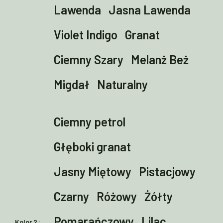
Lawenda
Jasna Lawenda
Violet Indigo
Granat
Ciemny Szary
Melanż Beż
Migdał
Naturalny
Ciemny petrol
Głęboki granat
Jasny Miętowy
Pistacjowy
Czarny
Różowy
Żółty
Pomarańczowy
Lilac
Kolor 2