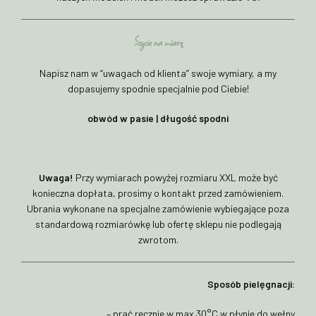
Szycie na miarę
Napisz nam w “uwagach od klienta” swoje wymiary, a my
dopasujemy spodnie specjalnie pod Ciebie!
obwód w pasie | długość spodni
Uwaga!
Przy wymiarach powyżej rozmiaru XXL może być
konieczna dopłata, prosimy o kontakt przed zamówieniem.
Ubrania wykonane na specjalne zamówienie wybiegające poza
standardową rozmiarówkę lub ofertę sklepu nie podlegają
zwrotom.
Sposób pielęgnacji:
– prać ręcznie w max 30°C w płynie do wełny