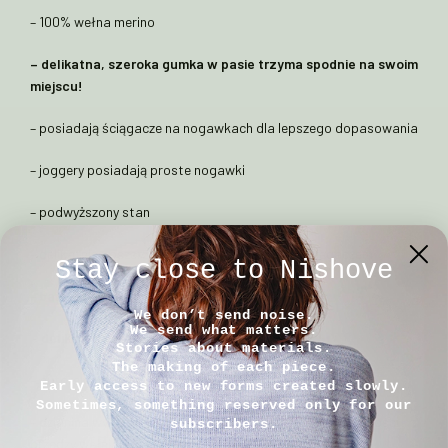
– 100% wełna merino
– delikatna, szeroka gumka w pasie trzyma spodnie na swoim
miejscu!
– posiadają ściągacze na nogawkach dla lepszego dopasowania
– joggery posiadają proste nogawki
– podwyższony stan
– delikatnie poszerzone nogawki zakończone ściągaczem
Stay close to Nishove
–
bardzo elastyczne
We don’t send noise.
We send what matters.
– delikatna i mięciutka wełna
Stories about materials.
The making of each piece.
– autorska dzianina żakardowa w paprotki
Early access to new forms created slowly.
Sometimes, something reserved only for our
– dzianina wykonana ze starannie dobranej, najlepszej jakości
subscribers.
przędzy wełnianej z naszej własnej dziewiarni