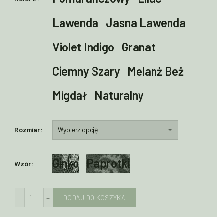
Lawenda
Jasna Lawenda
Violet Indigo
Granat
Ciemny Szary
Melanż Beż
Migdał
Naturalny
Rozmiar
Ginko
Paprotki
Wzór
ilość Joggery z wełny merino - ŻAKARD
DODAJ DO KOSZYKA