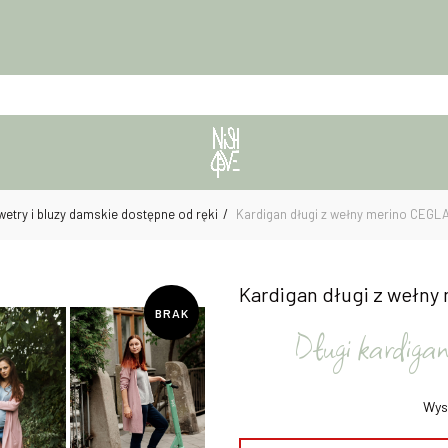
wetry i bluzy damskie dostępne od ręki
Kardigan długi z wełny merino CEG
Kardigan długi z wełn
BRAK
Długi kardiga
Wys