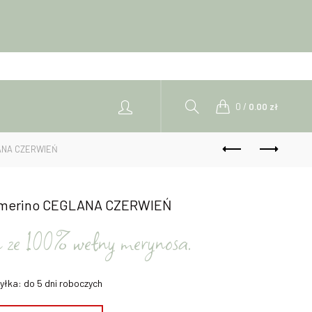
0
/
0.00
zł
LANA CZERWIEŃ
y merino CEGLANA CZERWIEŃ
n ze 100% wełny merynosa.
yłka: do 5 dni roboczych