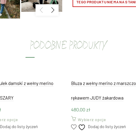
TEGO PRODUKTU NIE MA NA STANIE
Tabela wymiarów
PODOBNE PRODUKTY
OPIS
Kardigan uszyty jest z delikatnej i
doskonałą regulację temperatu
dodatkowa warstwa ocieplająca do
ulek damski z wełny merino
Bluza z wełny merino z marszcz
Kardigan z wełny merino od Nisho
 SZARY
rękawem JUDY żakardowa
nie tylko o Twój komfort, ale równ
sprawia, że będzie pasował n
ł
480.00
zł
Ten
Ten
erz opcje
Wybierz opcje
Dl
produkt
produkt
Dodaj do listy życzeń
Dodaj do listy życzeń
ma
ma