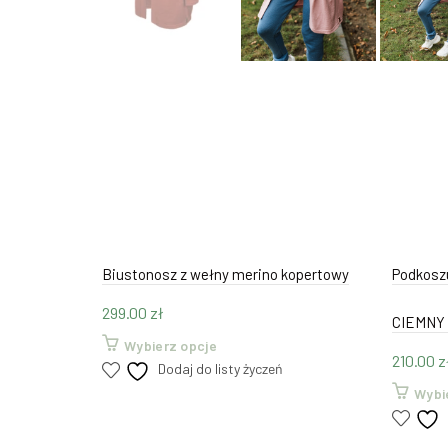
Biustonosz z wełny merino kopertowy
Podkosz
299.00
zł
CIEMNY
Ten
Wybierz opcje
210.00
z
produkt
Dodaj do listy życzeń
ma
Wybi
wiele
wariantów.