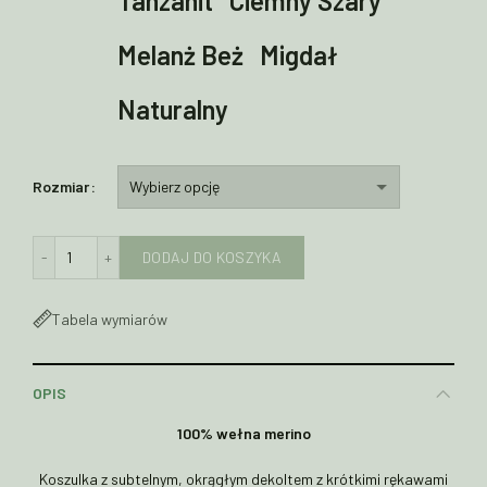
Tanzanit
Ciemny Szary
Melanż Beż
Migdał
Naturalny
Rozmiar
ilość Koszulka z wełny merino LAILA
DODAJ DO KOSZYKA
Tabela wymiarów
OPIS
100% wełna merino
Koszulka z subtelnym, okrągłym dekoltem z krótkimi rękawami