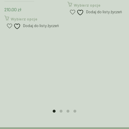
Ten
Wybierz opcje
210.00
zł
produkt
Dodaj do listy życzeń
ma
Ten
Wybierz opcje
wiele
produkt
Dodaj do listy życzeń
wariantów.
ma
Opcje
wiele
można
wariantów.
wybrać
Opcje
na
można
stronie
wybrać
produktu
na
stronie
produktu