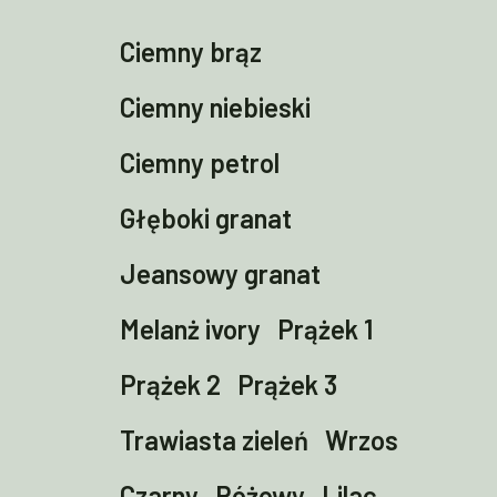
Ciemny brąz
Ciemny niebieski
Ciemny petrol
Głęboki granat
Jeansowy granat
Melanż ivory
Prążek 1
Prążek 2
Prążek 3
Trawiasta zieleń
Wrzos
Czarny
Różowy
Lilac