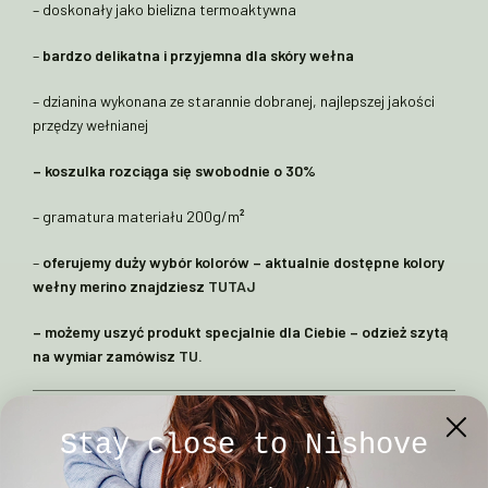
– doskonały jako bielizna termoaktywna
–
bardzo delikatna i przyjemna dla skóry wełna
– dzianina wykonana ze starannie dobranej, najlepszej jakości
przędzy wełnianej
– koszulka rozciąga się swobodnie o 30%
– gramatura materiału 200g/m
²
–
oferujemy duży wybór kolorów – aktualnie dostępne kolory
wełny merino znajdziesz
TUTAJ
– możemy uszyć produkt specjalnie dla Ciebie – odzież szytą
na wymiar zamówisz
TU.
Właściwy kolor widoczny jest na głównym zdjęciu.
Stay close to Nishove
Zdjęcia na modelkach są zdjęciami poglądowymi. Wymiary
naszych modelek i modeli możesz sprawdzić
TU.