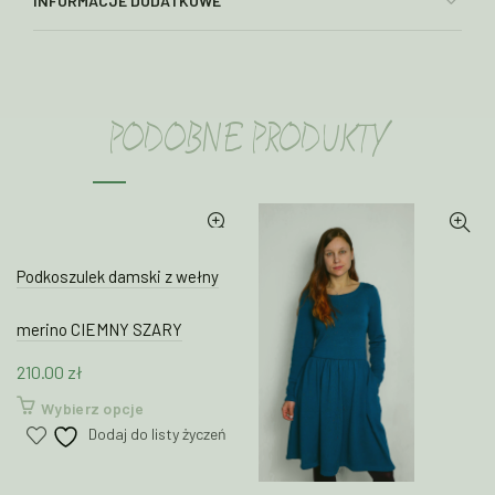
INFORMACJE DODATKOWE
PODOBNE PRODUKTY
Podkoszulek damski z wełny
merino CIEMNY SZARY
210.00
zł
Ten
Wybierz opcje
produkt
Dodaj do listy życzeń
ma
wiele