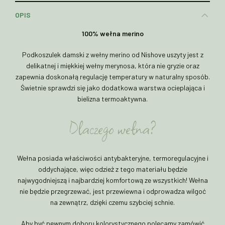
OPIS
100% wełna merino
Podkoszulek damski z wełny merino od Nishove uszyty jest z
delikatnej i miękkiej wełny merynosa, która nie gryzie oraz
zapewnia doskonałą regulację temperatury w naturalny sposób.
Świetnie sprawdzi się jako dodatkowa warstwa ocieplająca i
bielizna termoaktywna.
Dlaczego wełna?
Wełna posiada właściwości antybakteryjne, termoregulacyjne i
oddychające, więc odzież z tego materiału będzie
najwygodniejszą i najbardziej komfortową ze wszystkich! Wełna
nie będzie przegrzewać, jest przewiewna i odprowadza wilgoć
na zewnątrz, dzięki czemu szybciej schnie.
Aby być pewnym doboru kolorystycznego polecamy zamówić