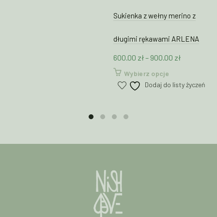
wariantów.
Opcje
Sukienka z wełny merino z
można
wybrać
długimi rękawami ARLENA
na
Zakres
600.00
zł
–
900.00
zł
stronie
produktu
cen:
Ten
Wybierz opcje
od
produkt
Dodaj do listy życzeń
600.00 zł
ma
wiele
do
wariantów.
900.00 zł
Opcje
można
wybrać
na
stronie
produktu