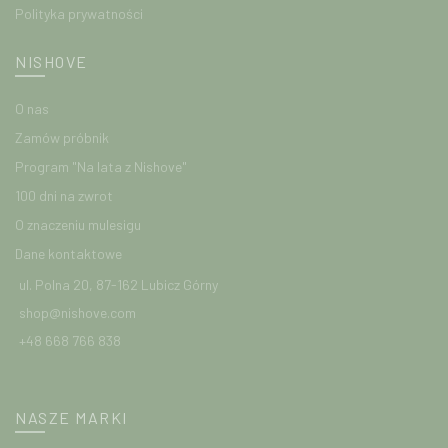
Polityka prywatności
NISHOVE
O nas
Zamów próbnik
Program "Na lata z Nishove"
100 dni na zwrot
O znaczeniu mulesigu
Dane kontaktowe
ul. Polna 20, 87-162 Lubicz Górny
shop@nishove.com
+48 668 766 838
NASZE MARKI