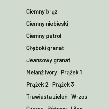
Ciemny brąz
Ciemny niebieski
Ciemny petrol
Głęboki granat
Jeansowy granat
Melanż ivory
Prążek 1
Prążek 2
Prążek 3
Trawiasta zieleń
Wrzos
Czarny
Różowy
Lilac