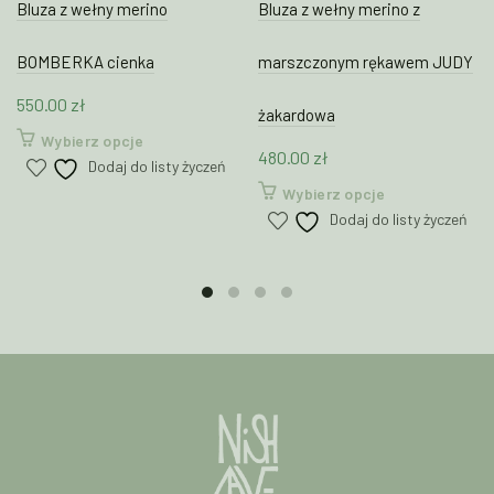
Bluza z wełny merino
Bluza z wełny merino z
BOMBERKA cienka
marszczonym rękawem JUDY
550.00
zł
żakardowa
Ten
Wybierz opcje
480.00
zł
produkt
Dodaj do listy życzeń
ma
Ten
Wybierz opcje
wiele
produkt
Dodaj do listy życzeń
wariantów.
ma
Opcje
wiele
można
wariantów.
wybrać
Opcje
na
można
stronie
wybrać
produktu
na
stronie
produktu