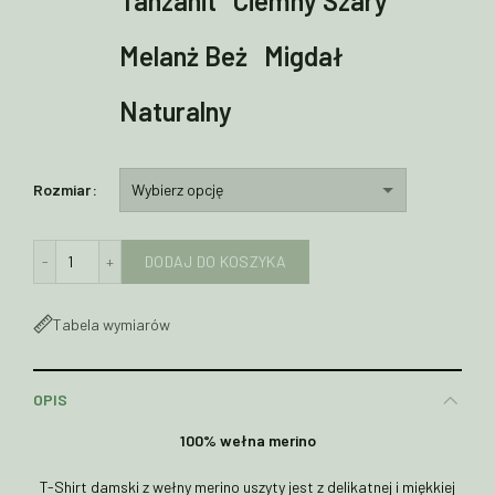
Tanzanit
Ciemny Szary
Melanż Beż
Migdał
Naturalny
Rozmiar
ilość T-Shirt damski z wełny merino
DODAJ DO KOSZYKA
Tabela wymiarów
OPIS
100% wełna merino
T-Shirt damski z wełny merino uszyty jest z delikatnej i miękkiej