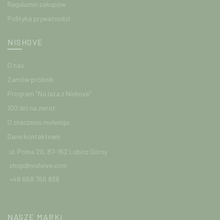
Regulamin zakupów
Polityka prywatności
NISHOVE
O nas
Zamów próbnik
Program "Na lata z Nishove"
100 dni na zwrot
O znaczeniu mulesigu
Dane kontaktowe
ul. Polna 20, 87-162 Lubicz Górny
shop@nishove.com
+48 668 766 838
NASZE MARKI