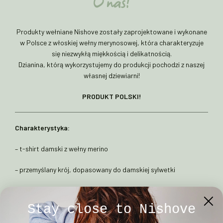
O nas!
Produkty wełniane Nishove zostały zaprojektowane i wykonane
w Polsce z włoskiej wełny merynosowej, która charakteryzuje
się niezwykłą miękkością i delikatnością.
Dzianina, którą wykorzystujemy do produkcji pochodzi z naszej
własnej dziewiarni!
PRODUKT POLSKI!
Charakterystyka:
– t-shirt damski z wełny merino
– przemyślany krój, dopasowany do damskiej sylwetki
– doskonały jako bielizna termoaktywna
Stay close to Nishove
–
bardzo delikatna i przyjemna dla skóry wełna