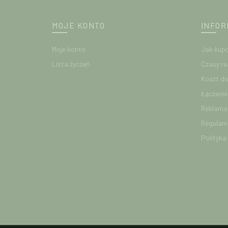
MOJE KONTO
INFOR
Moje konto
Jak kup
Lista życzeń
Czasy re
Koszt d
Łączeni
Reklamac
Regulam
Polityka