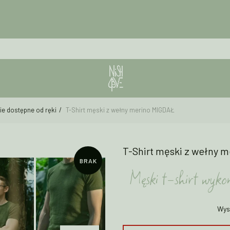
ie dostępne od ręki
T-Shirt męski z wełny merino MIGDAŁ
T-Shirt męski z wełny 
BRAK
Męski t-shirt wyk
Wys