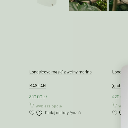
Longsleeve męski z wełny merino
Longsle
RAGLAN
(grubszy
390.00
zł
420.00
Ten
Wybierz opcje
Wybi
produkt
Dodaj do listy życzeń
ma
wiele