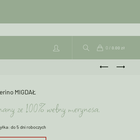
0
/
0.00
zł
merino MIGDAŁ
onany ze 100% wełny merynosa.
yłka: do 5 dni roboczych