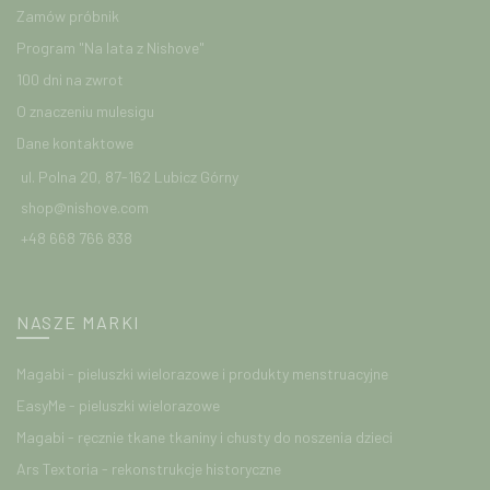
Zamów próbnik
Program "Na lata z Nishove"
100 dni na zwrot
O znaczeniu mulesigu
Dane kontaktowe
ul. Polna 20, 87-162 Lubicz Górny
shop@nishove.com
+48 668 766 838
NASZE MARKI
Magabi - pieluszki wielorazowe i produkty menstruacyjne
EasyMe - pieluszki wielorazowe
Magabi - ręcznie tkane tkaniny i chusty do noszenia dzieci
Ars Textoria - rekonstrukcje historyczne