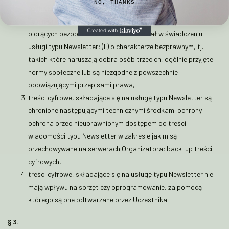
NO, THANKS
zachwianie pracy lub przeciążenie Systemów
Teleinformatycznych Organizatora lub innych podmiotów
biorących bezpośredni lub pośredni udział w świadczeniu
usługi typu Newsletter; (II) o charakterze bezprawnym, tj.
takich które naruszają dobra osób trzecich, ogólnie przyjęte
normy społeczne lub są niezgodne z powszechnie
obowiązującymi przepisami prawa,
treści cyfrowe, składające się na usługę typu Newsletter są
chronione następującymi technicznymi środkami ochrony:
ochrona przed nieuprawnionym dostępem do treści
wiadomości typu Newsletter w zakresie jakim są
przechowywane na serwerach Organizatora; back-up treści
cyfrowych,
treści cyfrowe, składające się na usługę typu Newsletter nie
mają wpływu na sprzęt czy oprogramowanie, za pomocą
którego są one odtwarzane przez Uczestnika
§ 3.