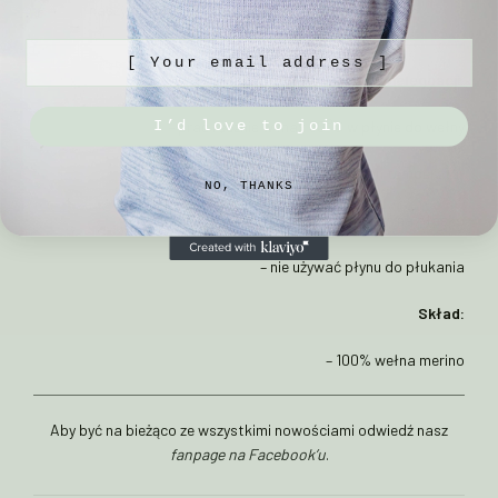
naszych modelek i modeli możesz sprawdzić
TU.
[ Your email address ]
Sposób pielęgnacji:
– prać ręcznie w max 30°C w płynie do wełny
I’d love to join
– unikać gwałtownych zmian temperatur
NO, THANKS
– suszyć na płasko
– nie używać płynu do płukania
Skład:
– 100% wełna merino
Aby być na bieżąco ze wszystkimi nowościami odwiedź nasz
fanpage na Facebook’u
.