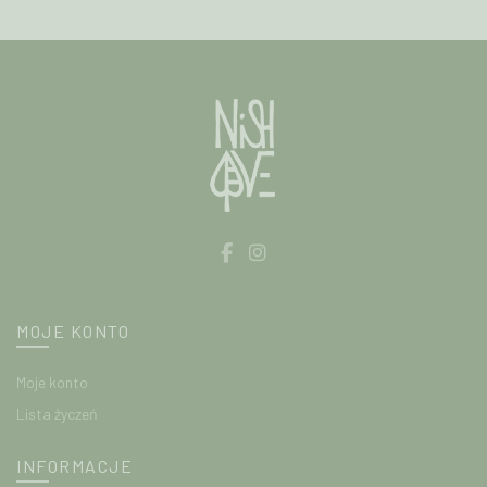
Opcje
można
wybrać
na
stronie
produktu
MOJE KONTO
Moje konto
Lista życzeń
INFORMACJE