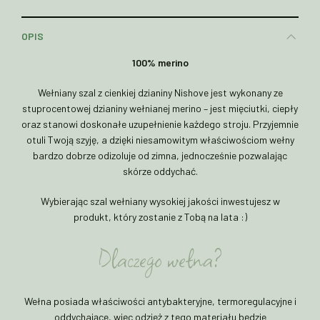
OPIS
100% merino
Wełniany szal z cienkiej dzianiny Nishove jest wykonany ze
stuprocentowej dzianiny wełnianej merino – jest mięciutki, ciepły
oraz stanowi doskonałe uzupełnienie każdego stroju. Przyjemnie
otuli Twoją szyję, a dzięki niesamowitym właściwościom wełny
bardzo dobrze odizoluje od zimna, jednocześnie pozwalając
skórze oddychać.
Wybierając szal wełniany wysokiej jakości inwestujesz w
produkt, który zostanie z Tobą na lata :)
Dlaczego wełna?
Wełna posiada właściwości antybakteryjne, termoregulacyjne i
oddychające, więc odzież z tego materiału będzie