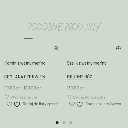
PODOBNE PRODUKTY
Komin z wełny merino
Szalik z wełny merino
CEGLANA CZERWIEŃ
BRUDNY RÓŻ
Zakres
90.00
zł
–
100.00
zł
180.00
zł
cen:
Ten
Wybierz opcje
Dodaj do koszyka
od
produkt
Dodaj do listy życzeń
Dodaj do listy życzeń
90.00 zł
ma
wiele
do
wariantów.
100.00 zł