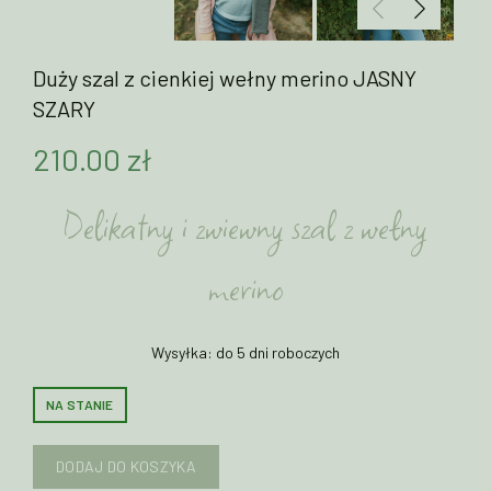
Duży szal z cienkiej wełny merino JASNY
SZARY
210.00
zł
Delikatny i zwiewny szal z wełny
merino
Wysyłka: do 5 dni roboczych
NA STANIE
DODAJ DO KOSZYKA