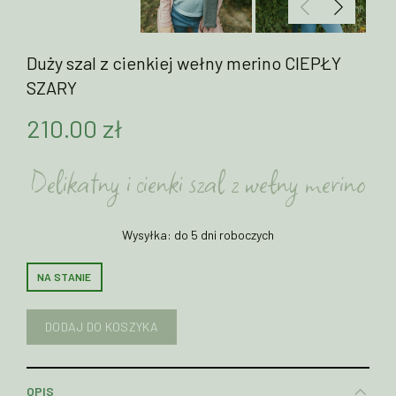
Duży szal z cienkiej wełny merino CIEPŁY
SZARY
210.00
zł
Delikatny i cienki szal z wełny merino
Wysyłka: do 5 dni roboczych
NA STANIE
DODAJ DO KOSZYKA
OPIS