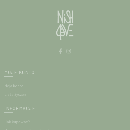
produktu
na
stronie
produktu
MOJE KONTO
Moje konto
Lista życzeń
INFORMACJE
Jak kupować?