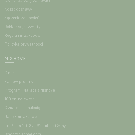
Czasy realizacji zamówień
Koszt dostawy
Łączenie zamówień
Reklamacje i zwroty
Regulamin zakupów
Polityka prywatności
NISHOVE
O nas
Zamów próbnik
Program "Na lata z Nishove"
100 dni na zwrot
O znaczeniu mulesigu
Dane kontaktowe
ul. Polna 20, 87-162 Lubicz Górny
shop@nishove.com