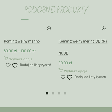
PODOBNE PRODUKTY
Komin z wełny merino
Komin z wełny merino BERRY
Zakres
80.00
zł
–
100.00
zł
NUDE
cen:
Ten
Wybierz opcje
90.00
zł
od
produkt
Dodaj do listy życzeń
80.00 zł
ma
Ten
Wybierz opcje
wiele
do
produkt
Dodaj do listy życzeń
wariantów.
100.00 zł
ma
Opcje
wiele
można
wariantów.
wybrać
Opcje
na
można
stronie
wybrać