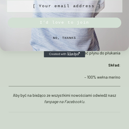
[ Your email address ]
Sposób pielęgnacji:
– prać ręcznie w max 30°C w płynie do wełny
I’d love to join
– unikać gwałtownych zmian temperatur
NO, THANKS
– suszyć na płasko
– nie używać płynu do płukania
Skład:
– 100% wełna merino
Aby być na bieżąco ze wszystkimi nowościami odwiedź nasz
fanpage na Facebook’u
.