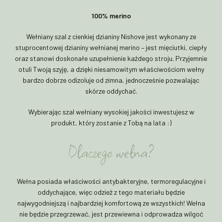
100% merino
Wełniany szal z cienkiej dzianiny Nishove jest wykonany ze
stuprocentowej dzianiny wełnianej merino – jest mięciutki, ciepły
oraz stanowi doskonałe uzupełnienie każdego stroju. Przyjemnie
otuli Twoją szyję, a dzięki niesamowitym właściwościom wełny
bardzo dobrze odizoluje od zimna, jednocześnie pozwalając
skórze oddychać.
Wybierając szal wełniany wysokiej jakości inwestujesz w
produkt, który zostanie z Tobą na lata :)
Dlaczego wełna?
Wełna posiada właściwości antybakteryjne, termoregulacyjne i
oddychające, więc odzież z tego materiału będzie
najwygodniejszą i najbardziej komfortową ze wszystkich! Wełna
nie będzie przegrzewać, jest przewiewna i odprowadza wilgoć