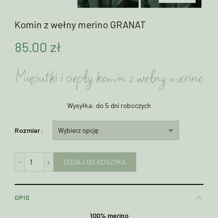
Komin z wełny merino GRANAT
85.00
zł
Mięciutki i ciepły komin z wełny merino
Wysyłka: do 5 dni roboczych
Rozmiar
ilość Komin z wełny merino GRANAT
DODAJ DO KOSZYKA
OPIS
100% merino