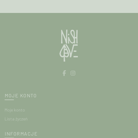
wybrać
produktu
na
stronie
produktu
MOJE KONTO
Moje konto
Lista życzeń
INFORMACJE