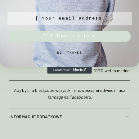
– prać ręcznie w max 30°C w płynie do wełny
[ Your email address ]
– unikać gwałtownych zmian temperatur
– suszyć na płasko
I’d love to join
– nie używać płynu do płukania
NO, THANKS
Skład:
– 100% wełna merino
Aby być na bieżąco ze wszystkimi nowościami odwiedź nasz
fanpage na Facebook’u
.
INFORMACJE DODATKOWE