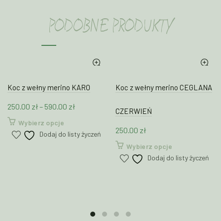
PODOBNE PRODUKTY
Koc z wełny merino KARO
Koc z wełny merino CEGLANA
Zakres
250.00
zł
–
590.00
zł
CZERWIEŃ
cen:
Ten
Wybierz opcje
250.00
zł
od
produkt
Dodaj do listy życzeń
250.00 zł
ma
Ten
Wybierz opcje
wiele
do
produkt
Dodaj do listy życzeń
wariantów.
590.00 zł
ma
Opcje
wiele
można
wariantów.
wybrać
Opcje
na
można
stronie