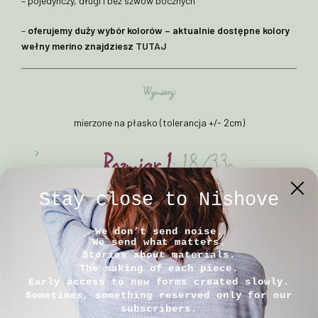
– pojedynczy, długi i bez szwów bocznych
–
oferujemy duży wybór kolorów – aktualnie dostępne kolory
wełny merino znajdziesz
TUTAJ
Wymiary:
mierzone na płasko (tolerancja +/- 2cm)
Rozmiar 1
: 18/33cm
Rozmiar 2
: 24/43cm
Stay close to Nishove
Rozmiar 3
: 28/43cm
We don’t send noise.
We send what matters.
Stories about materials.
The making of each piece.
Early access to new forms created slowly.
Sometimes, something reserved only for our
Sposób pielęgnacji:
subscribers.