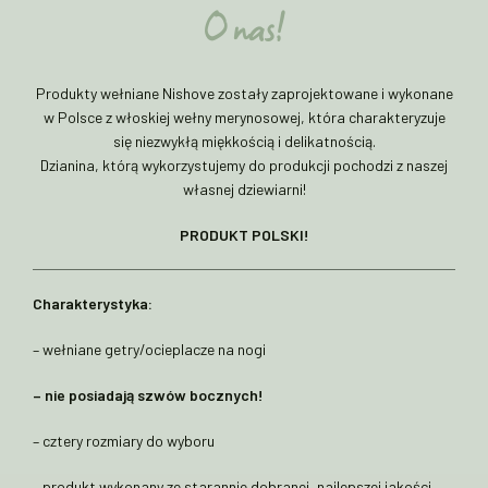
O nas!
Produkty wełniane Nishove zostały zaprojektowane i wykonane
w Polsce z włoskiej wełny merynosowej, która charakteryzuje
się niezwykłą miękkością i delikatnością.
Dzianina, którą wykorzystujemy do produkcji pochodzi z naszej
własnej dziewiarni!
PRODUKT POLSKI!
Charakterystyka:
– wełniane getry/ocieplacze na nogi
– nie posiadają szwów bocznych!
– cztery rozmiary do wyboru
– produkt wykonany ze starannie dobranej, najlepszej jakości