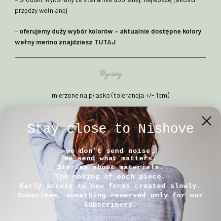
przędzy wełnianej
–
oferujemy duży wybór kolorów – aktualnie dostępne kolory
wełny merino znajdziesz
TUTAJ
Wymiary:
mierzone na płasko (tolerancja +/- 1cm)
Rozmiar 1
: 8/25cm
Stay close to Nishove
Rozmiar 2
: 10/30cm
We don’t send noise.
We send what matters.
Stories about materials.
Rozmiar 3
: 12/40cm
The making of each piece.
Early access to new forms created slowly.
Sometimes, something reserved only for our
Rozmiar 4
: 15/45cm
subscribers.