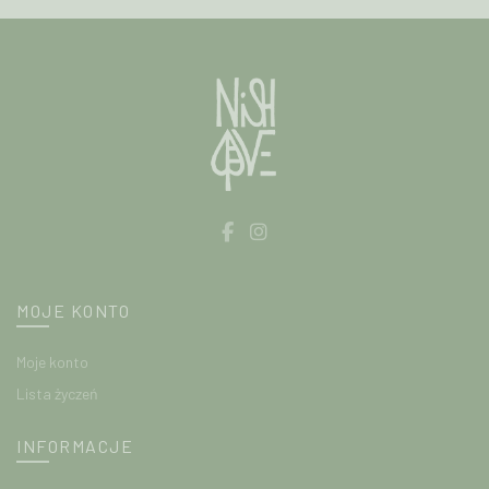
można
wybrać
na
stronie
produktu
MOJE KONTO
Moje konto
Lista życzeń
INFORMACJE