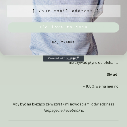
[ Your email address ]
Sposób pielęgnacji:
– prać ręcznie w max 30°C w płynie do wełny
I’d love to join
– unikać gwałtownych zmian temperatur
NO, THANKS
– suszyć na płasko
– nie używać płynu do płukania
Skład:
– 100% wełna merino
Aby być na bieżąco ze wszystkimi nowościami odwiedź nasz
fanpage na Facebook’u
.