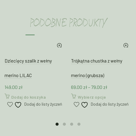
PODOBNE PRODUKTY
Dziecięcy szalik z wełny
Trójkątna chustka z wełny
merino LILAC
merino (grubsza)
Zakres
149.00
zł
69.00
zł
–
79.00
zł
cen:
Ten
Dodaj do koszyka
Wybierz opcje
od
produkt
Dodaj do listy życzeń
Dodaj do listy życzeń
69.00 zł
ma
wiele
do
wariantów.
79.00 zł
Opcje