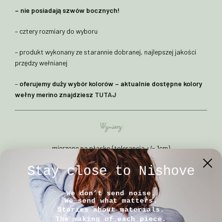
– nie posiadają szwów bocznych!
– cztery rozmiary do wyboru
– produkt wykonany ze starannie dobranej, najlepszej jakości
przędzy wełnianej
–
oferujemy duży wybór kolorów – aktualnie dostępne kolory
wełny merino znajdziesz
TUTAJ
Wymiary:
mierzone na płasko (tolerancja +/- 1cm)
Stay close to Nishove
Rozmiar 1
: 8/25cm
We don’t send noise.
Rozmiar 2
: 10/30cm
We send what matters.
Stories about materials.
The making of each piece.