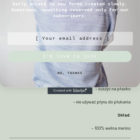
Rozmiar 3
: 12/40cm
Early access to new forms created slowly.
Sometimes, something reserved only for our
subscribers.
Rozmiar 4
: 15/45cm
[ Your email address ]
Sposób pielęgnacji:
I’d love to join
– prać ręcznie w max 30°C w płynie do wełny
NO, THANKS
– unikać gwałtownych zmian temperatur
– suszyć na płasko
– nie używać płynu do płukania
Skład:
– 100% wełna merino