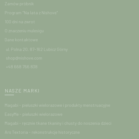
Zamów próbnik
Program "Na lata z Nishove"
100 dni na zwrot
O znaczeniu mulesigu
Dane kontaktowe
ul. Polna 20, 87-162 Lubicz Górny
shop@nishove.com
+48 668 766 838
NASZE MARKI
Magabi - pieluszki wielorazowe i produkty menstruacyjne
EasyMe - pieluszki wielorazowe
Magabi - ręcznie tkane tkaniny i chusty do noszenia dzieci
Ars Textoria - rekonstrukcje historyczne