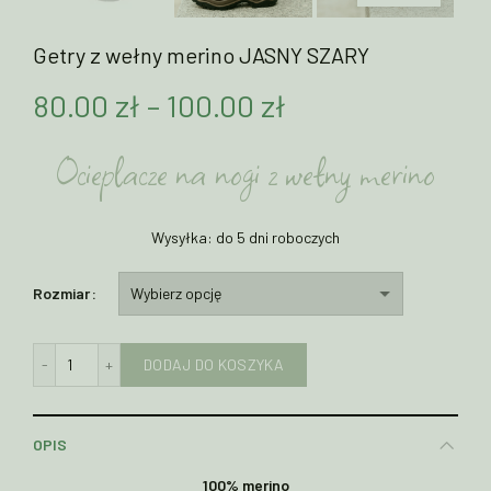
Getry z wełny merino JASNY SZARY
Zakres
80.00
zł
–
100.00
zł
cen:
Ocieplacze na nogi z wełny merino
od
Wysyłka: do 5 dni roboczych
80.00 zł
do
Rozmiar
100.00 zł
ilość Getry z wełny merino JASNY SZARY
DODAJ DO KOSZYKA
OPIS
100% merino