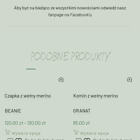
Aby być na bieżąco ze wszystkimi nowościami odwiedź nasz
fanpage na Facebook’u
.
PODOBNE PRODUKTY
Czapka z wełny merino
Komin z wełny merino
BEANIE
GRANAT
Zakres
120.00
zł
–
130.00
zł
85.00
zł
cen:
Ten
Ten
Wybierz opcje
Wybierz opcje
od
produkt
produkt