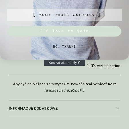
– prać ręcznie w max 30°C w płynie do wełny
[ Your email address ]
– unikać gwałtownych zmian temperatur
– suszyć na płasko
I’d love to join
– nie używać płynu do płukania
NO, THANKS
Skład:
– 100% wełna merino
Aby być na bieżąco ze wszystkimi nowościami odwiedź nasz
fanpage na Facebook’u
.
INFORMACJE DODATKOWE