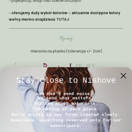
– pojedynczy, długi i bez szwów bocznych
–
oferujemy duży wybór kolorów – aktualnie dostępne kolory
wełny merino znajdziesz
TUTAJ
Wymiary:
mierzone na płasko (tolerancja +/- 2cm)
Rozmiar 1
: 18/33cm
Stay close to Nishove
Rozmiar 2
: 24/43cm
We don’t send noise.
Rozmiar 3
: 28/43cm
We send what matters.
Stories about materials.
The making of each piece.
Early access to new forms created slowly.
Sometimes, something reserved only for our
Sposób pielęgnacji:
subscribers.