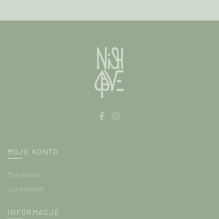
wybrać
na
stronie
produktu
MOJE KONTO
Moje konto
Lista życzeń
INFORMACJE