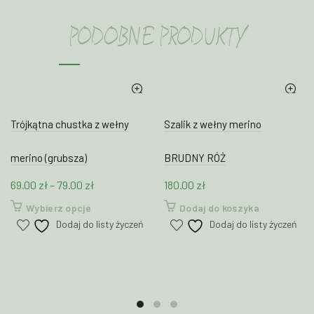
PODOBNE PRODUKTY
Trójkątna chustka z wełny
Szalik z wełny merino
merino (grubsza)
BRUDNY RÓŻ
Zakres
69.00
zł
–
79.00
zł
180.00
zł
cen:
Ten
Wybierz opcje
Dodaj do koszyka
od
produkt
Dodaj do listy życzeń
Dodaj do listy życzeń
69.00 zł
ma
wiele
do
wariantów.
79.00 zł
Opcje
można