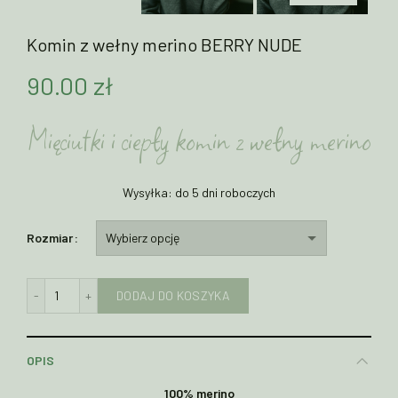
Komin z wełny merino BERRY NUDE
90.00
zł
Mięciutki i ciepły komin z wełny merino
Wysyłka: do 5 dni roboczych
Rozmiar
ilość Komin z wełny merino BERRY NUDE
DODAJ DO KOSZYKA
OPIS
100% merino