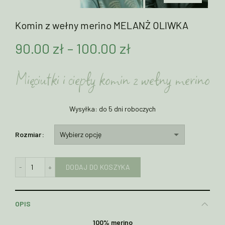
Komin z wełny merino MELANŻ OLIWKA
Zakres
90.00
zł
–
100.00
zł
cen:
Mięciutki i ciepły komin z wełny merino
od
Wysyłka: do 5 dni roboczych
90.00 zł
do
Rozmiar
100.00 zł
ilość Komin z wełny merino MELANŻ OLIWKA
DODAJ DO KOSZYKA
OPIS
100% merino