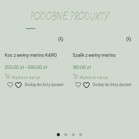
PODOBNE PRODUKTY
Koc z wełny merino KARO
Szalik z wełny merino
Zakres
250.00
zł
–
590.00
zł
180.00
zł
cen:
Ten
Ten
Wybierz opcje
Wybierz opcje
od
produkt
produkt
Dodaj do listy życzeń
Dodaj do listy życzeń
250.00 zł
ma
ma
wiele
do
wiele
wariantów.
wariantów.
590.00 zł
Opcje
Opcje
można
można
wybrać
wybrać
na
na
stronie
stronie