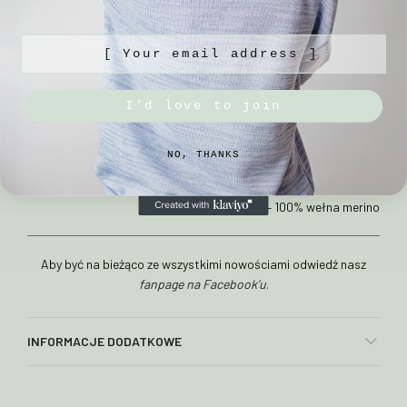
– prać ręcznie w max 30°C w płynie do wełny
[ Your email address ]
– unikać gwałtownych zmian temperatur
– suszyć na płasko
I’d love to join
– nie używać płynu do płukania
NO, THANKS
Skład:
– 100% wełna merino
Aby być na bieżąco ze wszystkimi nowościami odwiedź nasz
fanpage na Facebook’u
.
INFORMACJE DODATKOWE