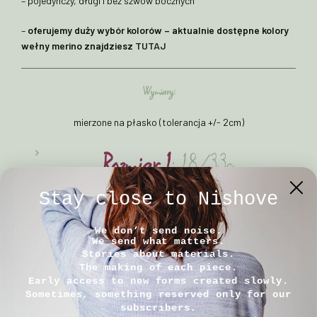
– pojedynczy, długi i bez szwów bocznych
–
oferujemy duży wybór kolorów – aktualnie dostępne kolory
wełny merino znajdziesz
TUTAJ
Wymiary:
mierzone na płasko (tolerancja +/- 2cm)
Rozmiar 1
: 18/33cm
Rozmiar 2
: 24/43cm
Stay close to Nishove
Rozmiar 3
: 28/43cm
We don’t send noise.
We send what matters.
Stories about materials.
The making of each piece.
Early access to new forms created slowly.
Sometimes, something reserved only for our
Sposób pielęgnacji:
subscribers.