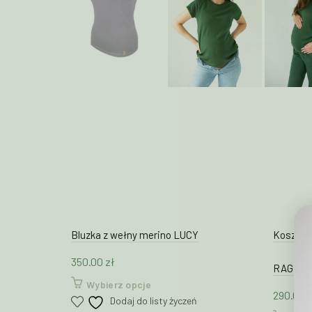
Bluzka z wełny merino LUCY
Koszulka
350.00
zł
RAGLAN 
Ten
Wybierz opcje
290.00
z
produkt
Dodaj do listy życzeń