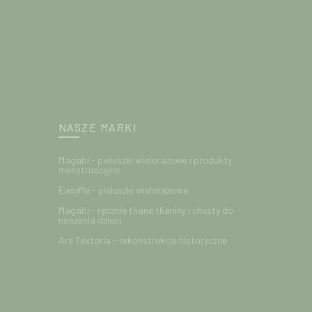
y zaprojektowane i wykonane w Polsce z włoskiej wełny
ryzuje się niezwykłą miękkością i delikatnością.
 do produkcji pochodzi z naszej własnej dziewiarni!
PRODUKT POLSKI!
NASZE MARKI
kawami
Magabi - pieluszki wielorazowe i produkty
menstruacyjne
EasyMe - pieluszki wielorazowe
ktywna
Magabi - ręcznie tkane tkaniny i chusty do
noszenia dzieci
la skóry wełna
Ars Textoria - rekonstrukcje historyczne
obranej, najlepszej jakości przędzy wełnianej z naszej
nie o 30%