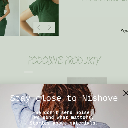
Wys
TEGO PRODUKTU NIE MA NA STANIE
PODOBNE PRODUKTY
Tabela wymiarów
OPIS
 z krótkimi rękawami typu
Stay close to Nishove
Koszulka uszyta jest z delikatnej i
z wełny merino RUDY
We don’t send noise.
doskonałą regulację temperatu
We send what matters.
dodatkowa warstwa ocieplająca 
ł
Stories about materials.
jak