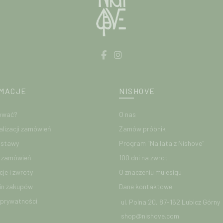
produktu
Produkty wełniane Nishove został
merynosowej, która charakte
Dzianina, którą wykorzystujemy
Charakterystyka:
MACJE
NISHOVE
– koszulka wełniana z krótkimi rę
ować?
O nas
– rękaw typu RAGLAN
alizacji zamówień
Zamów próbnik
ostawy
Program "Na lata z Nishove"
– doskonała jako bielizna termoa
e zamówień
100 dni na zwrot
–
bardzo delikatna i przyjemna d
je i zwroty
O znaczeniu mulesigu
in zakupów
Dane kontaktowe
– dzianina wykonana ze starannie d
własnej dziewiarni
 prywatności
ul. Polna 20, 87-162 Lubicz Górny
shop@nishove.com
– koszulka rozciąga się swobod