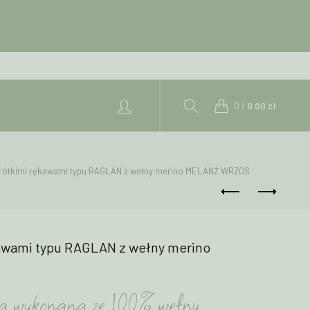
0
/
0.00
zł
rótkimi rękawami typu RAGLAN z wełny merino MELANŻ WRZOS
kawami typu RAGLAN z wełny merino
ka wykonana ze 100% wełny