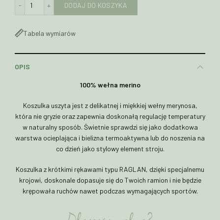
ilość Koszulka z krótkimi rękawami typu RAGLAN z wełny mer
DODAJ DO KOSZYKA
Tabela wymiarów
OPIS
100% wełna merino
Koszulka uszyta jest z delikatnej i miękkiej wełny merynosa,
która nie gryzie oraz zapewnia doskonałą regulację temperatury
w naturalny sposób. Świetnie sprawdzi się jako dodatkowa
warstwa ocieplająca i bielizna termoaktywna lub do noszenia na
co dzień jako stylowy element stroju.
Koszulka z krótkimi rękawami typu RAGLAN, dzięki specjalnemu
krojowi, doskonale dopasuje się do Twoich ramion i nie będzie
krępowała ruchów nawet podczas wymagających sportów.
Dlaczego wełna?