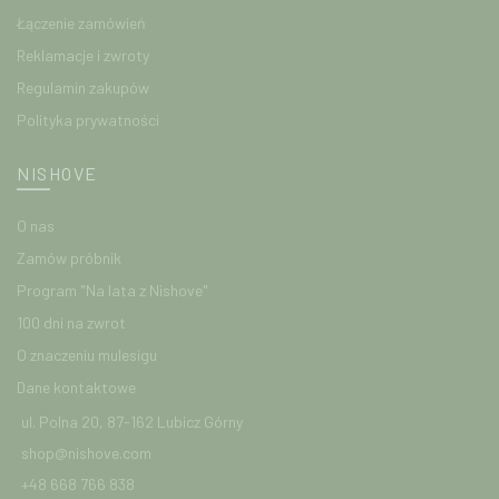
Łączenie zamówień
Reklamacje i zwroty
Regulamin zakupów
Polityka prywatności
NISHOVE
O nas
Zamów próbnik
Program "Na lata z Nishove"
100 dni na zwrot
O znaczeniu mulesigu
Dane kontaktowe
ul. Polna 20, 87-162 Lubicz Górny
shop@nishove.com
+48 668 766 838