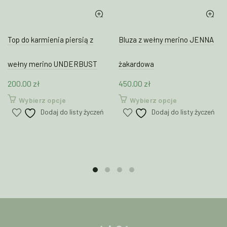
Top do karmienia piersią z
Bluza z wełny merino JENNA
wełny merino UNDERBUST
żakardowa
200.00
zł
450.00
zł
Ten
Ten
Wybierz opcje
Wybierz opcje
produkt
produkt
Dodaj do listy życzeń
Dodaj do listy życzeń
ma
ma
wiele
wiele
wariantów.
wariantów.
Opcje
Opcje
można
można
wybrać
wybrać
na
na
stronie
stronie
produktu
produktu