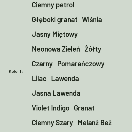
Ciemny petrol
do
Głęboki granat
Wiśnia
630.00 zł
Jasny Miętowy
Neonowa Zieleń
Żółty
Czarny
Pomarańczowy
Kolor 1
Lilac
Lawenda
Jasna Lawenda
Violet Indigo
Granat
Ciemny Szary
Melanż Beż