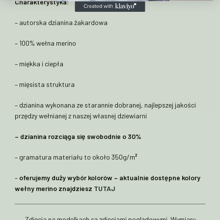
Charakterystyka:
– autorska dzianina żakardowa
– 100% wełna merino
– miękka i ciepła
– mięsista struktura
– dzianina wykonana ze starannie dobranej, najlepszej jakości
przędzy wełnianej z naszej własnej dziewiarni
– dzianina rozciąga się swobodnie o 30%
– gramatura materiału to około 350g/m
²
–
oferujemy duży wybór kolorów – aktualnie dostępne kolory
wełny merino znajdziesz
TUTAJ
Zdjęcia na modelkach są zdjęciami poglądowymi. Wymiary