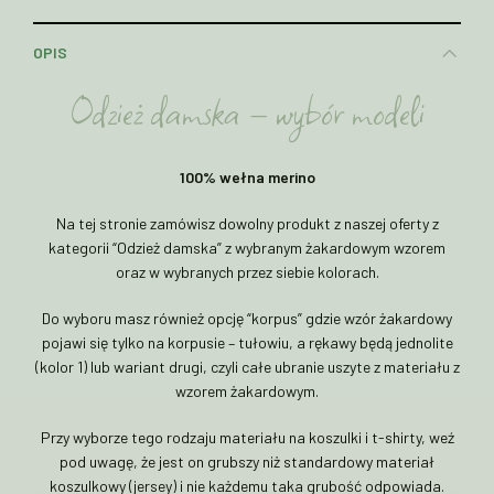
OPIS
Odzież damska – wybór modeli
100% wełna merino
Na tej stronie zamówisz dowolny produkt z naszej oferty z
kategorii “Odzież damska” z wybranym żakardowym wzorem
oraz w wybranych przez siebie kolorach.
Do wyboru masz również opcję “korpus” gdzie wzór żakardowy
pojawi się tylko na korpusie – tułowiu, a rękawy będą jednolite
(kolor 1) lub wariant drugi, czyli całe ubranie uszyte z materiału z
wzorem żakardowym.
Przy wyborze tego rodzaju materiału na koszulki i t-shirty, weź
pod uwagę, że jest on grubszy niż standardowy materiał
koszulkowy (jersey) i nie każdemu taka grubość odpowiada.