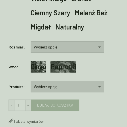
Ciemny Szary
Melanż Beż
Migdał
Naturalny
Rozmiar
Ginko
Paprotki
Wzór
Produkt
ilość Odzież damska z wełny merino - różne modele - WZÓR 
DODAJ DO KOSZYKA
Tabela wymiarów