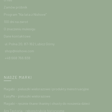
Zamów próbnik
Program "Na lata z Nishove"
100 dni na zwrot
O znaczeniu mulesigu
Dane kontaktowe
ul. Polna 20, 87-162 Lubicz Górny
shop@nishove.com
+48 668 766 838
NASZE MARKI
Magabi - pieluszki wielorazowe i produkty menstruacyjne
EasyMe - pieluszki wielorazowe
Magabi - ręcznie tkane tkaniny i chusty do noszenia dzieci
Ars Textoria - rekonstrukcje historyczne