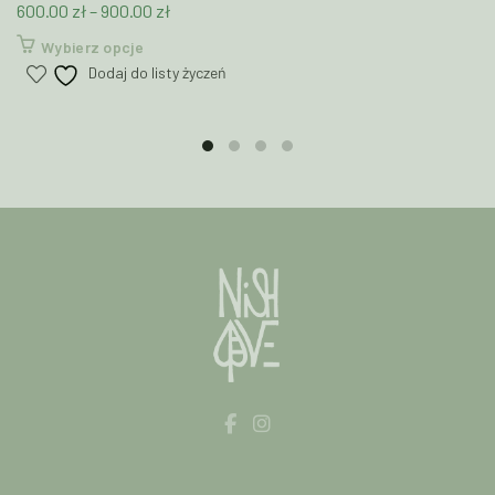
Zakres
600.00
zł
–
900.00
zł
stronie
produktu
cen:
Ten
Wybierz opcje
od
produkt
Dodaj do listy życzeń
600.00 zł
ma
wiele
do
wariantów.
900.00 zł
Opcje
można
wybrać
na
stronie
produktu