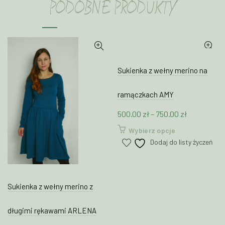
PODOBNE PRODUKTY
Sukienka z wełny merino na
ramączkach AMY
Zakres
500.00
zł
–
750.00
zł
cen:
Ten
Wybierz opcje
od
produkt
Dodaj do listy życzeń
500.00 zł
ma
wiele
do
wariantów.
750.00 zł
Opcje
Sukienka z wełny merino z
można
wybrać
długimi rękawami ARLENA
na