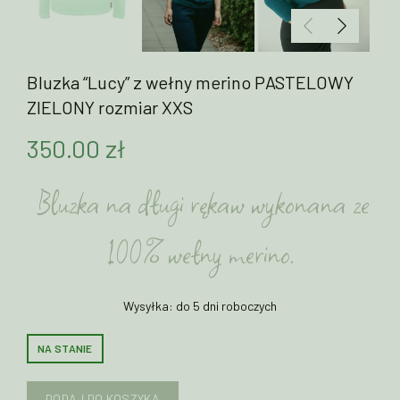
Bluzka “Lucy” z wełny merino PASTELOWY
ZIELONY rozmiar XXS
350.00
zł
Bluzka na długi rękaw wykonana ze
100% wełny merino.
Wysyłka: do 5 dni roboczych
NA STANIE
DODAJ DO KOSZYKA