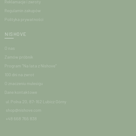
Reklamacje i zwroty
Regulamin zakupów
Polityka prywatności
NISHOVE
O nas
Zamów próbnik
Program "Na lata z Nishove"
100 dni na zwrot
O znaczeniu mulesigu
Dane kontaktowe
ul. Polna 20, 87-162 Lubicz Górny
shop@nishove.com
+48 668 766 838