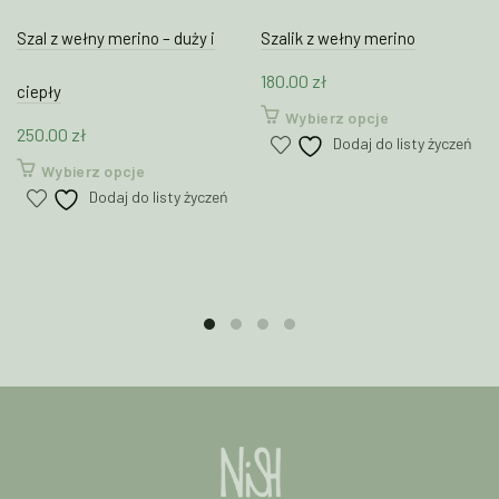
Szal z wełny merino – duży i
Szalik z wełny merino
180.00
zł
ciepły
Ten
Wybierz opcje
250.00
zł
produkt
Dodaj do listy życzeń
ma
Ten
Wybierz opcje
wiele
produkt
Dodaj do listy życzeń
wariantów.
ma
Opcje
wiele
można
wariantów.
wybrać
Opcje
na
można
stronie
wybrać
produktu
na
stronie
produktu