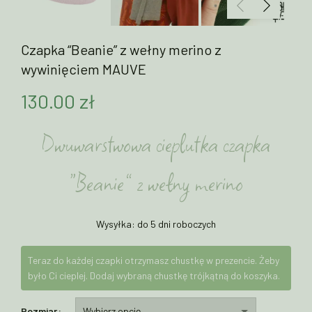
Czapka “Beanie” z wełny merino z
wywinięciem MAUVE
130.00
zł
Dwuwarstwowa cieplutka czapka
“Beanie” z wełny merino
Wysyłka: do 5 dni roboczych
Teraz do każdej czapki otrzymasz chustkę w prezencie. Żeby
było Ci cieplej. Dodaj wybraną chustkę trójkątną do koszyka.
Rozmiar