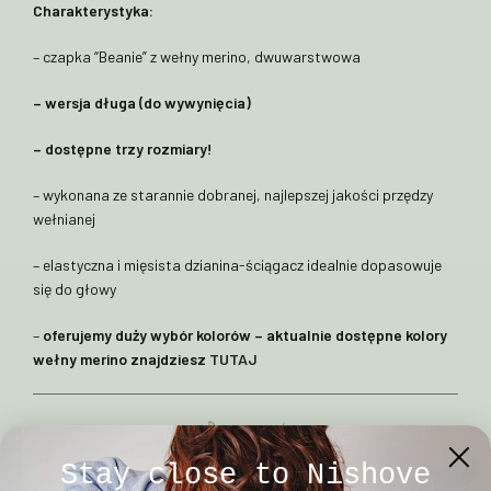
Charakterystyka:
– czapka “Beanie” z wełny merino, dwuwarstwowa
– wersja długa (do wywynięcia)
– dostępne trzy rozmiary!
– wykonana ze starannie dobranej, najlepszej jakości przędzy
wełnianej
– elastyczna i mięsista dzianina-ściągacz idealnie dopasowuje
się do głowy
–
oferujemy duży wybór kolorów – aktualnie dostępne kolory
wełny merino znajdziesz
TUTAJ
Rozmiary czapek
Stay close to Nishove
mierzone na płasko (tolerancja +/- 1cm)