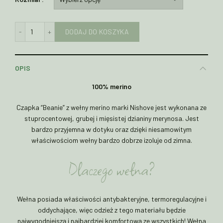
ilość Czapka "Beanie" z wełny merino z wywinięciem MAUVE
DODAJ DO KOSZYKA
OPIS
100% merino
Czapka “Beanie” z wełny merino marki Nishove jest wykonana ze
stuprocentowej, grubej i mięsistej dzianiny merynosa. Jest
bardzo przyjemna w dotyku oraz dzięki niesamowitym
właściwościom wełny bardzo dobrze izoluje od zimna.
Dlaczego wełna?
Wełna posiada właściwości antybakteryjne, termoregulacyjne i
oddychające, więc odzież z tego materiału będzie
najwygodniejszą i najbardziej komfortową ze wszystkich! Wełna