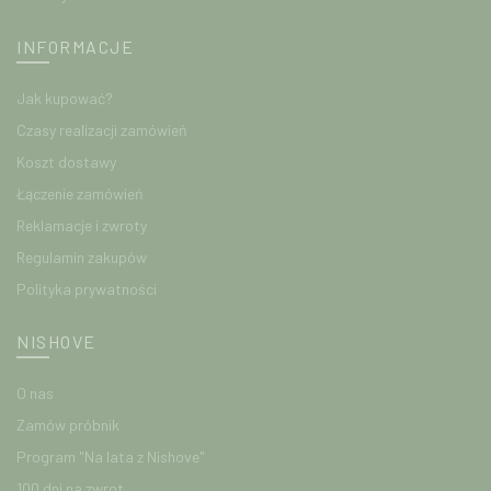
INFORMACJE
Jak kupować?
Czasy realizacji zamówień
Koszt dostawy
Łączenie zamówień
Reklamacje i zwroty
Regulamin zakupów
Polityka prywatności
NISHOVE
O nas
Zamów próbnik
Program "Na lata z Nishove"
100 dni na zwrot