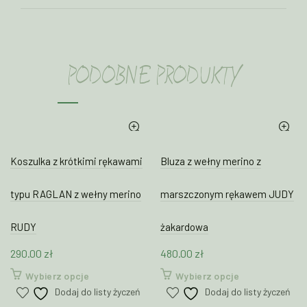
PODOBNE PRODUKTY
Koszulka z krótkimi rękawami
Bluza z wełny merino z
typu RAGLAN z wełny merino
marszczonym rękawem JUDY
RUDY
żakardowa
290.00
zł
480.00
zł
Ten
Ten
Wybierz opcje
Wybierz opcje
produkt
produkt
Dodaj do listy życzeń
Dodaj do listy życzeń
ma
ma