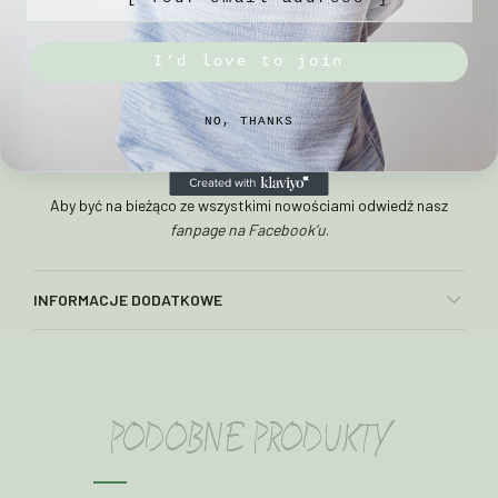
– nie używać płynu do płukania
I’d love to join
Skład:
NO, THANKS
– 100% wełna merino
Aby być na bieżąco ze wszystkimi nowościami odwiedź nasz
fanpage na Facebook’u
.
INFORMACJE DODATKOWE
PODOBNE PRODUKTY