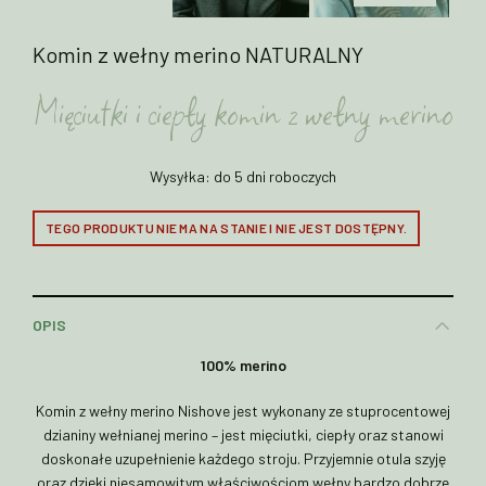
Komin z wełny merino NATURALNY
Mięciutki i ciepły komin z wełny merino
Wysyłka: do 5 dni roboczych
TEGO PRODUKTU NIE MA NA STANIE I NIE JEST DOSTĘPNY.
OPIS
100% merino
Komin z wełny merino Nishove jest wykonany ze stuprocentowej
dzianiny wełnianej merino – jest mięciutki, ciepły oraz stanowi
doskonałe uzupełnienie każdego stroju. Przyjemnie otula szyję
oraz dzięki niesamowitym właściwościom wełny bardzo dobrze