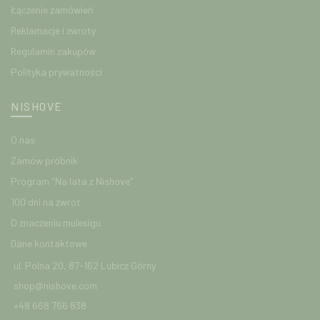
Łączenie zamówień
Reklamacje i zwroty
Regulamin zakupów
Polityka prywatności
NISHOVE
O nas
Zamów próbnik
Program "Na lata z Nishove"
100 dni na zwrot
O znaczeniu mulesigu
Dane kontaktowe
ul. Polna 20, 87-162 Lubicz Górny
shop@nishove.com
+48 668 766 838