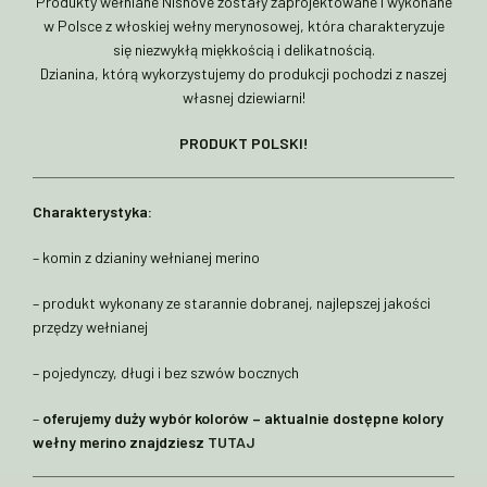
Produkty wełniane Nishove zostały zaprojektowane i wykonane
w Polsce z włoskiej wełny merynosowej, która charakteryzuje
się niezwykłą miękkością i delikatnością.
Dzianina, którą wykorzystujemy do produkcji pochodzi z naszej
własnej dziewiarni!
PRODUKT POLSKI!
Charakterystyka:
– komin z dzianiny wełnianej merino
– produkt wykonany ze starannie dobranej, najlepszej jakości
przędzy wełnianej
– pojedynczy, długi i bez szwów bocznych
–
oferujemy duży wybór kolorów – aktualnie dostępne kolory
wełny merino znajdziesz
TUTAJ