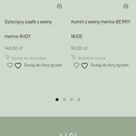
Dziecięcy szalik z wełny
Komin z wełny merino BERRY
merino RUDY
NUDE
149.00
zł
90.00
zł
Ten
Dodaj do koszyka
Wybierz opcje
produkt
Dodaj do listy życzeń
Dodaj do listy życzeń
ma
wiele
wariantów.
Opcje
można
wybrać
na
stronie
produktu